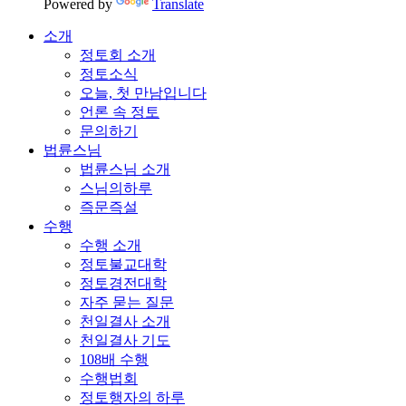
Powered by
Translate
소개
정토회 소개
정토소식
오늘, 첫 만남입니다
언론 속 정토
문의하기
법륜스님
법륜스님 소개
스님의하루
즉문즉설
수행
수행 소개
정토불교대학
정토경전대학
자주 묻는 질문
천일결사 소개
천일결사 기도
108배 수행
수행법회
정토행자의 하루