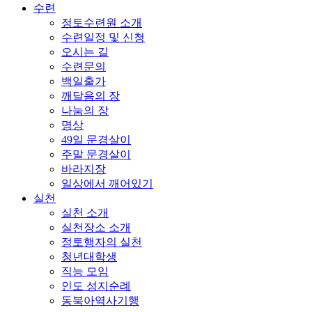
수련
정토수련원 소개
수련일정 및 신청
오시는 길
수련문의
백일출가
깨달음의 장
나눔의 장
명상
49일 문경살이
주말 문경살이
바라지장
일상에서 깨어있기
실천
실천 소개
실천장소 소개
정토행자의 실천
청년대학생
직능 모임
인도 성지순례
동북아역사기행