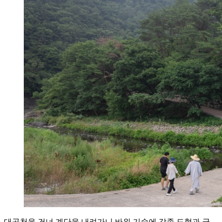
대곡천을 건너 계단을 내려가니 바위 기슭에 각종 도형과 글,