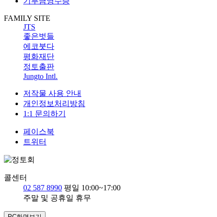
기부금영수증
FAMILY SITE
JTS
좋은벗들
에코붓다
평화재단
정토출판
Jungto Intl.
저작물 사용 안내
개인정보처리방침
1:1 문의하기
페이스북
트위터
콜센터
02 587 8990
평일 10:00~17:00
주말 및 공휴일 휴무
PC화면보기