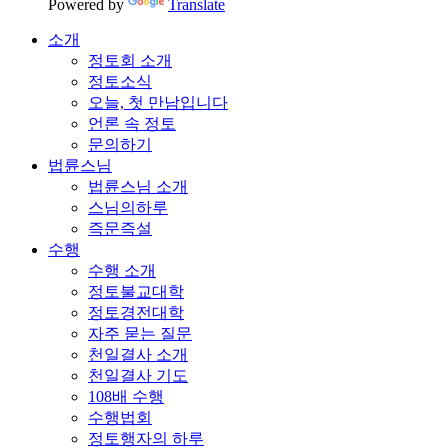
Powered by
Translate
소개
정토회 소개
정토소식
오늘, 첫 만남입니다
언론 속 정토
문의하기
법륜스님
법륜스님 소개
스님의하루
즉문즉설
수행
수행 소개
정토불교대학
정토경전대학
자주 묻는 질문
천일결사 소개
천일결사 기도
108배 수행
수행법회
정토행자의 하루