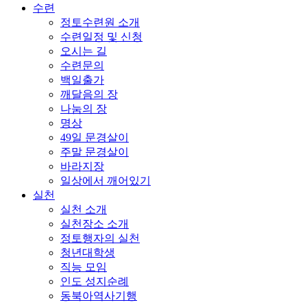
수련
정토수련원 소개
수련일정 및 신청
오시는 길
수련문의
백일출가
깨달음의 장
나눔의 장
명상
49일 문경살이
주말 문경살이
바라지장
일상에서 깨어있기
실천
실천 소개
실천장소 소개
정토행자의 실천
청년대학생
직능 모임
인도 성지순례
동북아역사기행