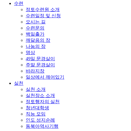
수련
정토수련원 소개
수련일정 및 신청
오시는 길
수련문의
백일출가
깨달음의 장
나눔의 장
명상
49일 문경살이
주말 문경살이
바라지장
일상에서 깨어있기
실천
실천 소개
실천장소 소개
정토행자의 실천
청년대학생
직능 모임
인도 성지순례
동북아역사기행