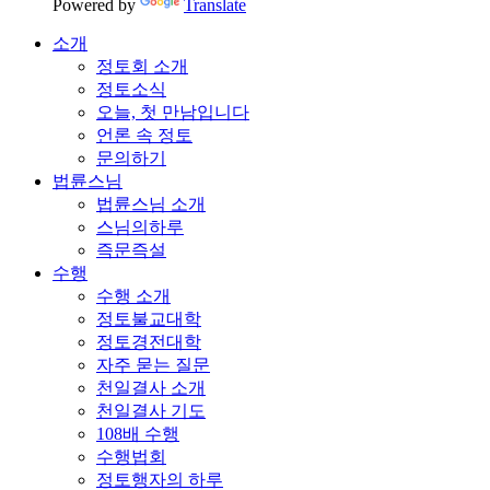
Powered by
Translate
소개
정토회 소개
정토소식
오늘, 첫 만남입니다
언론 속 정토
문의하기
법륜스님
법륜스님 소개
스님의하루
즉문즉설
수행
수행 소개
정토불교대학
정토경전대학
자주 묻는 질문
천일결사 소개
천일결사 기도
108배 수행
수행법회
정토행자의 하루