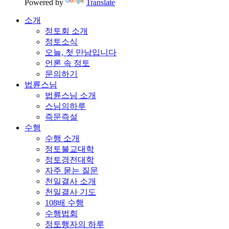
Powered by
Translate
소개
정토회 소개
정토소식
오늘, 첫 만남입니다
언론 속 정토
문의하기
법륜스님
법륜스님 소개
스님의하루
즉문즉설
수행
수행 소개
정토불교대학
정토경전대학
자주 묻는 질문
천일결사 소개
천일결사 기도
108배 수행
수행법회
정토행자의 하루