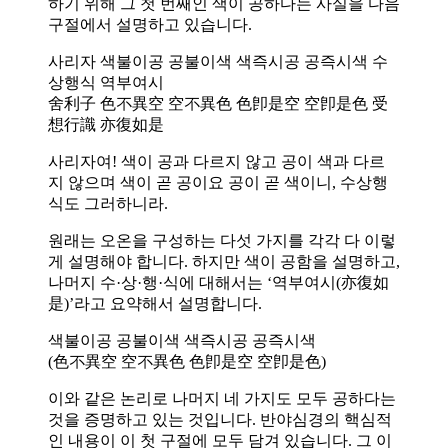
하기 위해 그 첫 번째인 색이 공하다는 사실을 다음
구절에서 설명하고 있습니다.
사리자 색불이공 공불이색 색즉시공 공즉시색 수
상행식 역부여시
舍利子 色不異空 空不異色 色卽是空 空卽是色 受
想行識 亦復如是
사리자여! 색이 공과 다르지 않고 공이 색과 다르
지 않으며 색이 곧 공이요 공이 곧 색이니, 수상행
식도 그러하니라.
원래는 오온을 구성하는 다섯 가지를 각각 다 이렇
게 설명해야 합니다. 하지만 색이 공함을 설명하고,
나머지 수·상·행·식에 대해서는 ‘역부여시(亦復如
是)’라고 요약해서 설명합니다.
색불이공 공불이색 색즉시공 공즉시색
(色不異空 空不異色 色卽是空 空卽是色)
이와 같은 논리로 나머지 네 가지도 모두 공하다는
것을 증명하고 있는 것입니다. 반야심경의 핵심적
인 내용이 이 첫 구절에 모두 담겨 있습니다. 그 이