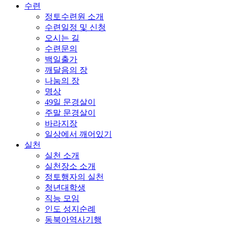
수련
정토수련원 소개
수련일정 및 신청
오시는 길
수련문의
백일출가
깨달음의 장
나눔의 장
명상
49일 문경살이
주말 문경살이
바라지장
일상에서 깨어있기
실천
실천 소개
실천장소 소개
정토행자의 실천
청년대학생
직능 모임
인도 성지순례
동북아역사기행