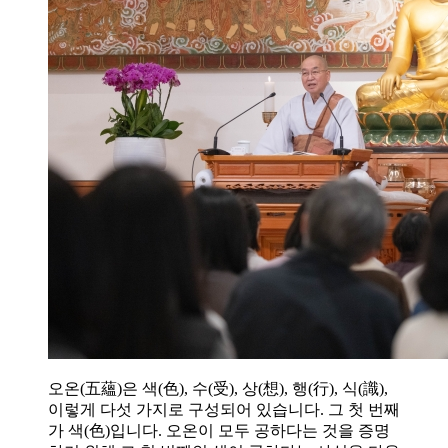
오온(五蘊)은 색(色), 수(受), 상(想), 행(行), 식(識),
이렇게 다섯 가지로 구성되어 있습니다. 그 첫 번째
가 색(色)입니다. 오온이 모두 공하다는 것을 증명