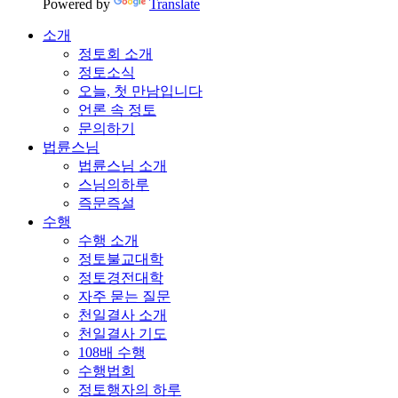
Powered by
Translate
소개
정토회 소개
정토소식
오늘, 첫 만남입니다
언론 속 정토
문의하기
법륜스님
법륜스님 소개
스님의하루
즉문즉설
수행
수행 소개
정토불교대학
정토경전대학
자주 묻는 질문
천일결사 소개
천일결사 기도
108배 수행
수행법회
정토행자의 하루