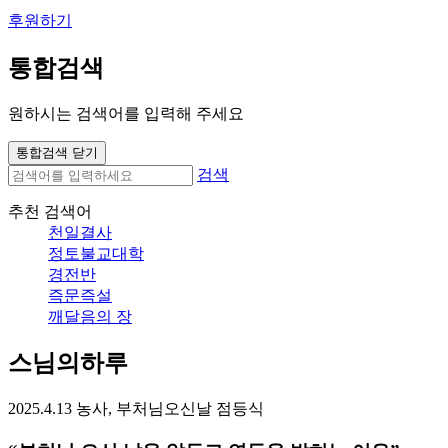
후원하기
통합검색
원하시는 검색어를 입력해 주세요
통합검색 닫기
검색
추천 검색어
천일결사
정토불교대학
경전반
즉문즉설
깨달음의 장
스님의하루
2025.4.13 농사, 부처님오신날 점등식