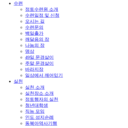
수련
정토수련원 소개
수련일정 및 신청
오시는 길
수련문의
백일출가
깨달음의 장
나눔의 장
명상
49일 문경살이
주말 문경살이
바라지장
일상에서 깨어있기
실천
실천 소개
실천장소 소개
정토행자의 실천
청년대학생
직능 모임
인도 성지순례
동북아역사기행