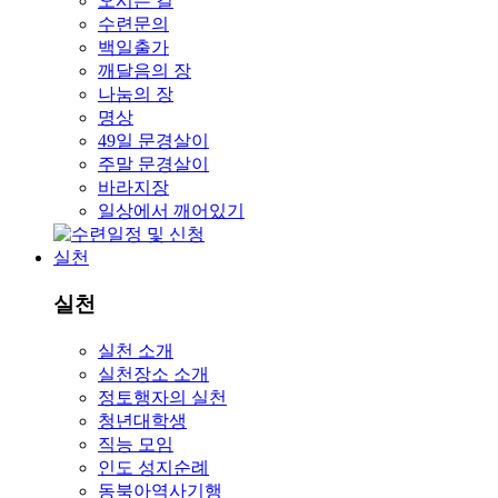
오시는 길
수련문의
백일출가
깨달음의 장
나눔의 장
명상
49일 문경살이
주말 문경살이
바라지장
일상에서 깨어있기
실천
실천
실천 소개
실천장소 소개
정토행자의 실천
청년대학생
직능 모임
인도 성지순례
동북아역사기행