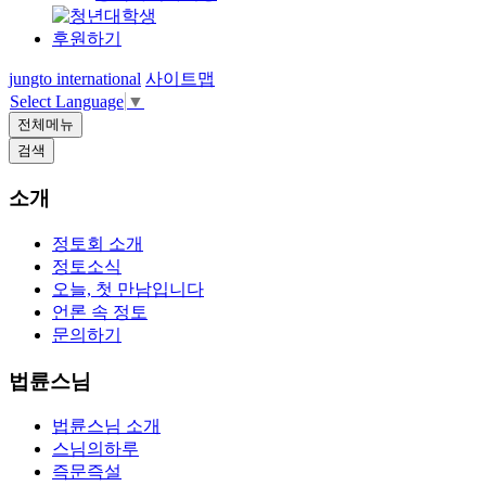
후원하기
jungto international
사이트맵
Select Language
▼
전체메뉴
검색
소개
정토회 소개
정토소식
오늘, 첫 만남입니다
언론 속 정토
문의하기
법륜스님
법륜스님 소개
스님의하루
즉문즉설