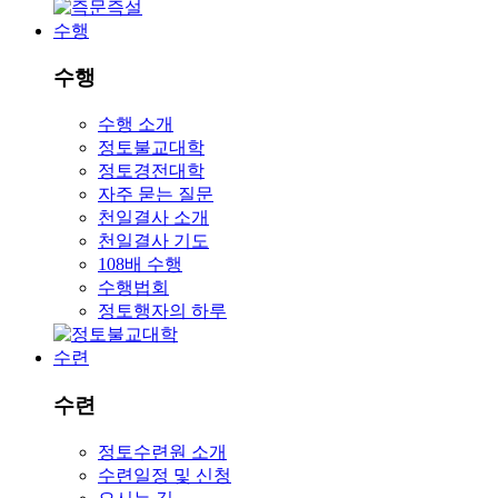
수행
수행
수행 소개
정토불교대학
정토경전대학
자주 묻는 질문
천일결사 소개
천일결사 기도
108배 수행
수행법회
정토행자의 하루
수련
수련
정토수련원 소개
수련일정 및 신청