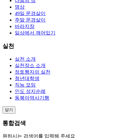
나눔의 장
명상
49일 문경살이
주말 문경살이
바라지장
일상에서 깨어있기
실천
실천 소개
실천장소 소개
정토행자의 실천
청년대학생
직능 모임
인도 성지순례
동북아역사기행
닫기
통합검색
원하시는 검색어를 입력해 주세요