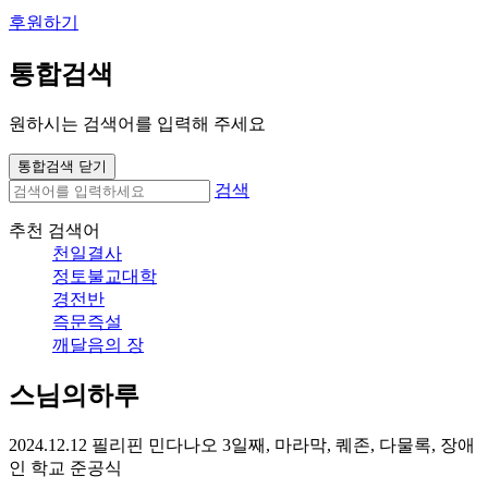
후원하기
통합검색
원하시는 검색어를 입력해 주세요
통합검색 닫기
검색
추천 검색어
천일결사
정토불교대학
경전반
즉문즉설
깨달음의 장
스님의하루
2024.12.12 필리핀 민다나오 3일째, 마라막, 퀘존, 다물록, 장애
인 학교 준공식