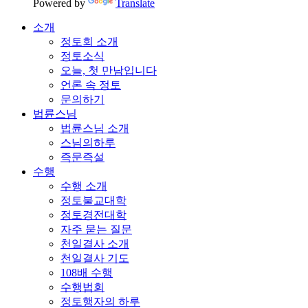
Powered by
Translate
소개
정토회 소개
정토소식
오늘, 첫 만남입니다
언론 속 정토
문의하기
법륜스님
법륜스님 소개
스님의하루
즉문즉설
수행
수행 소개
정토불교대학
정토경전대학
자주 묻는 질문
천일결사 소개
천일결사 기도
108배 수행
수행법회
정토행자의 하루