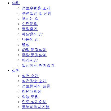
수련
정토수련원 소개
수련일정 및 신청
오시는 길
수련문의
백일출가
깨달음의 장
나눔의 장
명상
49일 문경살이
주말 문경살이
바라지장
일상에서 깨어있기
실천
실천 소개
실천장소 소개
정토행자의 실천
청년대학생
직능 모임
인도 성지순례
동북아역사기행