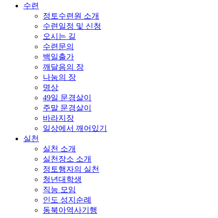
수련
정토수련원 소개
수련일정 및 신청
오시는 길
수련문의
백일출가
깨달음의 장
나눔의 장
명상
49일 문경살이
주말 문경살이
바라지장
일상에서 깨어있기
실천
실천 소개
실천장소 소개
정토행자의 실천
청년대학생
직능 모임
인도 성지순례
동북아역사기행