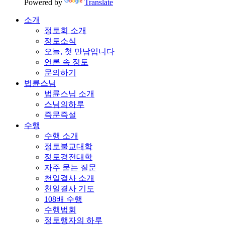
Powered by
Translate
소개
정토회 소개
정토소식
오늘, 첫 만남입니다
언론 속 정토
문의하기
법륜스님
법륜스님 소개
스님의하루
즉문즉설
수행
수행 소개
정토불교대학
정토경전대학
자주 묻는 질문
천일결사 소개
천일결사 기도
108배 수행
수행법회
정토행자의 하루