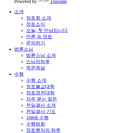
Powered by
Translate
소개
정토회 소개
정토소식
오늘, 첫 만남입니다
언론 속 정토
문의하기
법륜스님
법륜스님 소개
스님의하루
즉문즉설
수행
수행 소개
정토불교대학
정토경전대학
자주 묻는 질문
천일결사 소개
천일결사 기도
108배 수행
수행법회
정토행자의 하루