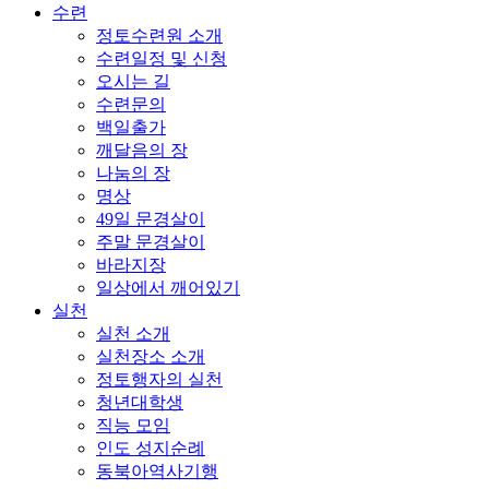
수련
정토수련원 소개
수련일정 및 신청
오시는 길
수련문의
백일출가
깨달음의 장
나눔의 장
명상
49일 문경살이
주말 문경살이
바라지장
일상에서 깨어있기
실천
실천 소개
실천장소 소개
정토행자의 실천
청년대학생
직능 모임
인도 성지순례
동북아역사기행