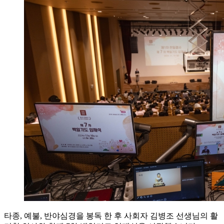
타종, 예불, 반야심경을 봉독 한 후 사회자 김병조 선생님의 활