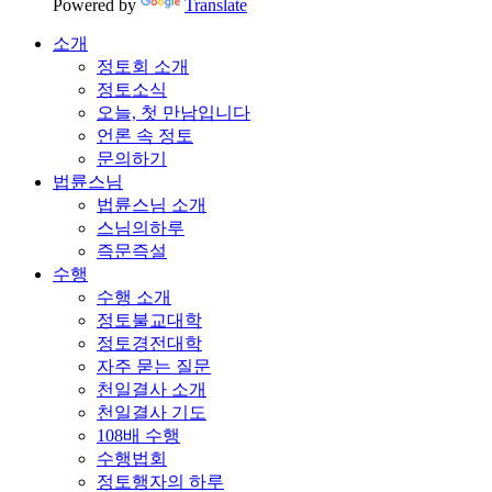
Powered by
Translate
소개
정토회 소개
정토소식
오늘, 첫 만남입니다
언론 속 정토
문의하기
법륜스님
법륜스님 소개
스님의하루
즉문즉설
수행
수행 소개
정토불교대학
정토경전대학
자주 묻는 질문
천일결사 소개
천일결사 기도
108배 수행
수행법회
정토행자의 하루