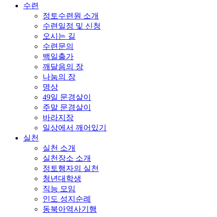
수련
정토수련원 소개
수련일정 및 신청
오시는 길
수련문의
백일출가
깨달음의 장
나눔의 장
명상
49일 문경살이
주말 문경살이
바라지장
일상에서 깨어있기
실천
실천 소개
실천장소 소개
정토행자의 실천
청년대학생
직능 모임
인도 성지순례
동북아역사기행