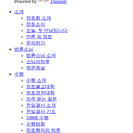
Powered by
Translate
소개
정토회 소개
정토소식
오늘, 첫 만남입니다
언론 속 정토
문의하기
법륜스님
법륜스님 소개
스님의하루
즉문즉설
수행
수행 소개
정토불교대학
정토경전대학
자주 묻는 질문
천일결사 소개
천일결사 기도
108배 수행
수행법회
정토행자의 하루