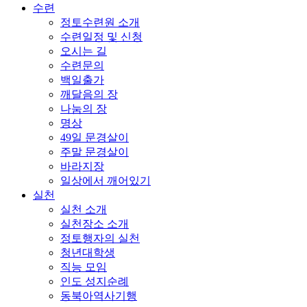
수련
정토수련원 소개
수련일정 및 신청
오시는 길
수련문의
백일출가
깨달음의 장
나눔의 장
명상
49일 문경살이
주말 문경살이
바라지장
일상에서 깨어있기
실천
실천 소개
실천장소 소개
정토행자의 실천
청년대학생
직능 모임
인도 성지순례
동북아역사기행