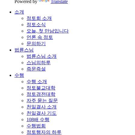
Powered by
Translate
소개
정토회 소개
정토소식
오늘, 첫 만남입니다
언론 속 정토
문의하기
법륜스님
법륜스님 소개
스님의하루
즉문즉설
수행
수행 소개
정토불교대학
정토경전대학
자주 묻는 질문
천일결사 소개
천일결사 기도
108배 수행
수행법회
정토행자의 하루