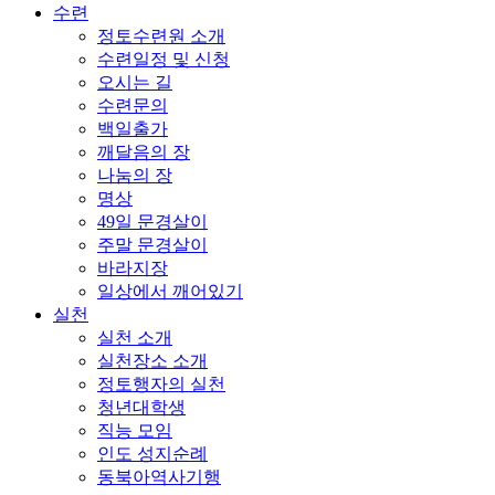
수련
정토수련원 소개
수련일정 및 신청
오시는 길
수련문의
백일출가
깨달음의 장
나눔의 장
명상
49일 문경살이
주말 문경살이
바라지장
일상에서 깨어있기
실천
실천 소개
실천장소 소개
정토행자의 실천
청년대학생
직능 모임
인도 성지순례
동북아역사기행