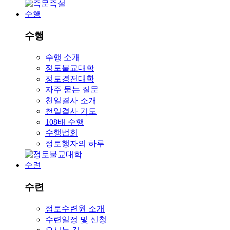
수행
수행
수행 소개
정토불교대학
정토경전대학
자주 묻는 질문
천일결사 소개
천일결사 기도
108배 수행
수행법회
정토행자의 하루
수련
수련
정토수련원 소개
수련일정 및 신청