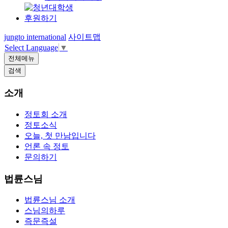
후원하기
jungto international
사이트맵
Select Language
▼
전체메뉴
검색
소개
정토회 소개
정토소식
오늘, 첫 만남입니다
언론 속 정토
문의하기
법륜스님
법륜스님 소개
스님의하루
즉문즉설