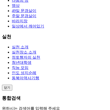
나눔의 장
명상
49일 문경살이
주말 문경살이
바라지장
일상에서 깨어있기
실천
실천 소개
실천장소 소개
정토행자의 실천
청년대학생
직능 모임
인도 성지순례
동북아역사기행
닫기
통합검색
원하시는 검색어를 입력해 주세요