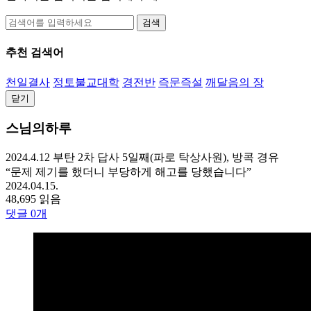
검색
추천 검색어
천일결사
정토불교대학
경전반
즉문즉설
깨달음의 장
닫기
스님의하루
2024.4.12 부탄 2차 답사 5일째(파로 탁상사원), 방콕 경유
“문제 제기를 했더니 부당하게 해고를 당했습니다”
2024.04.15.
48,695 읽음
댓글
0
개