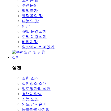
오시는 길
수련문의
백일출가
깨달음의 장
나눔의 장
명상
49일 문경살이
주말 문경살이
바라지장
일상에서 깨어있기
실천
실천
실천 소개
실천장소 소개
정토행자의 실천
청년대학생
직능 모임
인도 성지순례
동북아역사기행