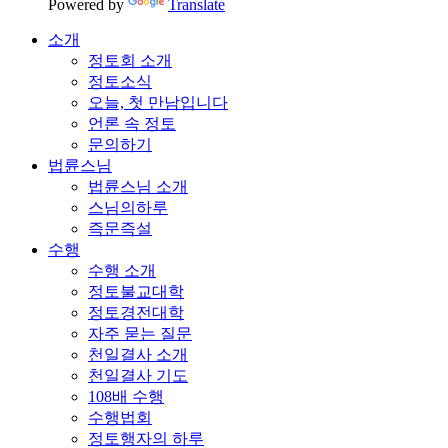
Powered by
Translate
소개
정토회 소개
정토소식
오늘, 첫 만남입니다
언론 속 정토
문의하기
법륜스님
법륜스님 소개
스님의하루
즉문즉설
수행
수행 소개
정토불교대학
정토경전대학
자주 묻는 질문
천일결사 소개
천일결사 기도
108배 수행
수행법회
정토행자의 하루