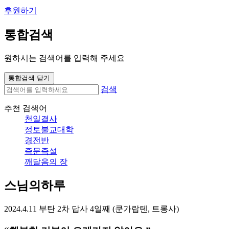
후원하기
통합검색
원하시는 검색어를 입력해 주세요
통합검색 닫기
검색
추천 검색어
천일결사
정토불교대학
경전반
즉문즉설
깨달음의 장
스님의하루
2024.4.11 부탄 2차 답사 4일째 (쿤가랍텐, 트롱사)