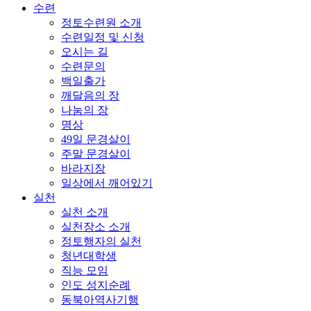
수련
정토수련원 소개
수련일정 및 신청
오시는 길
수련문의
백일출가
깨달음의 장
나눔의 장
명상
49일 문경살이
주말 문경살이
바라지장
일상에서 깨어있기
실천
실천 소개
실천장소 소개
정토행자의 실천
청년대학생
직능 모임
인도 성지순례
동북아역사기행