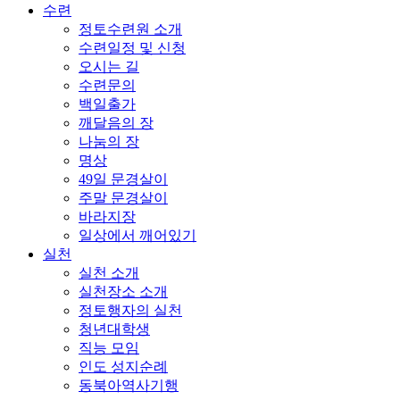
수련
정토수련원 소개
수련일정 및 신청
오시는 길
수련문의
백일출가
깨달음의 장
나눔의 장
명상
49일 문경살이
주말 문경살이
바라지장
일상에서 깨어있기
실천
실천 소개
실천장소 소개
정토행자의 실천
청년대학생
직능 모임
인도 성지순례
동북아역사기행