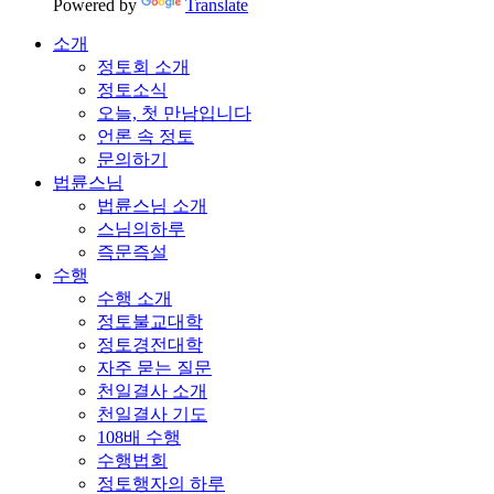
Powered by
Translate
소개
정토회 소개
정토소식
오늘, 첫 만남입니다
언론 속 정토
문의하기
법륜스님
법륜스님 소개
스님의하루
즉문즉설
수행
수행 소개
정토불교대학
정토경전대학
자주 묻는 질문
천일결사 소개
천일결사 기도
108배 수행
수행법회
정토행자의 하루