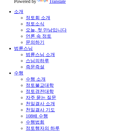
Powered by
Translate
소개
정토회 소개
정토소식
오늘, 첫 만남입니다
언론 속 정토
문의하기
법륜스님
법륜스님 소개
스님의하루
즉문즉설
수행
수행 소개
정토불교대학
정토경전대학
자주 묻는 질문
천일결사 소개
천일결사 기도
108배 수행
수행법회
정토행자의 하루