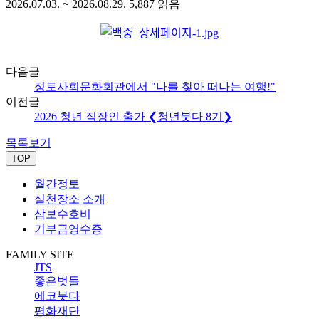
2026.07.03. ~ 2026.08.29.
5,887
읽음
다음글
정토사회문화회관에서 "나를 찾아 떠나는 여행!"
이전글
2026 청년 직장인 출가 ❮청년붓다 8기❯
목록보기
TOP
월간정토
실천장소 소개
삼보수호비
기부금영수증
FAMILY SITE
JTS
좋은벗들
에코붓다
평화재단