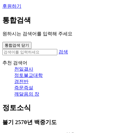
후원하기
통합검색
원하시는 검색어를 입력해 주세요
통합검색 닫기
검색
추천 검색어
천일결사
정토불교대학
경전반
즉문즉설
깨달음의 장
정토소식
불기 2570년 백중기도