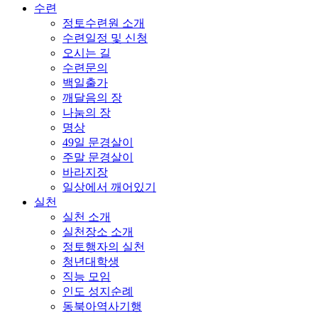
수련
정토수련원 소개
수련일정 및 신청
오시는 길
수련문의
백일출가
깨달음의 장
나눔의 장
명상
49일 문경살이
주말 문경살이
바라지장
일상에서 깨어있기
실천
실천 소개
실천장소 소개
정토행자의 실천
청년대학생
직능 모임
인도 성지순례
동북아역사기행