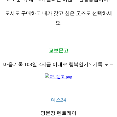
도서도
구매하고
내가
갖고
싶은
굿즈도
선택하세
요
.
교보문고
마음기록
108
일
<
지금
이대로
행복일기
>
기록
노트
예스
24
명문장
펜트레이