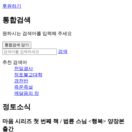
후원하기
통합검색
원하시는 검색어를 입력해 주세요
통합검색 닫기
검색
추천 검색어
천일결사
정토불교대학
경전반
즉문즉설
깨달음의 장
정토소식
마음 시리즈 첫 번째 책 / 법륜 스님 <행복> 양장본
출간