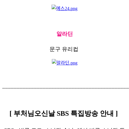
알라딘
문구
유리컵
______
______
______
______
______
______
______
__
[
부처님오신날
SBS
특집방송
안내
]