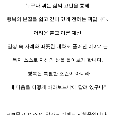
누구나
겪는
삶의
고민을
통해
행복의
본질을
쉽고
깊이
있게
전하는
책입니다
.
어려운
불교
이론
대신
일상
속
사례와
따뜻한
대화로
풀어낸
이야기는
독자
스스로
자신의
삶을
돌아보게
합니다
.
“
행복은
특별한
조건이
아니라
내
마음을
어떻게
바라보느냐에
달려
있구나
”
교보문고
,
예스
24,
알라딘
이벤트
진행중입니다
.