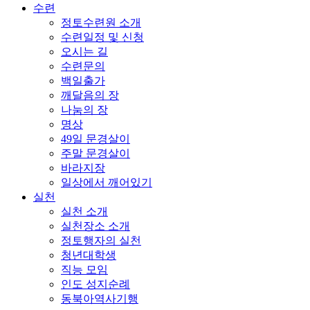
수련
정토수련원 소개
수련일정 및 신청
오시는 길
수련문의
백일출가
깨달음의 장
나눔의 장
명상
49일 문경살이
주말 문경살이
바라지장
일상에서 깨어있기
실천
실천 소개
실천장소 소개
정토행자의 실천
청년대학생
직능 모임
인도 성지순례
동북아역사기행