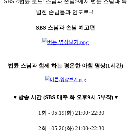
SBS <
법륜
로드
:
스님과
손님
>
에서
법륜
스님과
특
별한
손님들과
인도로
~!
SBS
스님과
손님
예고편
법륜
스님과
함께
하는
평온한
아침
명상
(1
시간
)
♥️
방송
시간
(SBS
매주
화
오후
9
시
5
부작
)
♥️
1
회
- 05.19(
화
) 21:00~22:30
2
회
- 05.26(
화
) 21:00~22:30