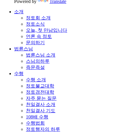
Powered by
Translate
소개
정토회 소개
정토소식
오늘, 첫 만남입니다
언론 속 정토
문의하기
법륜스님
법륜스님 소개
스님의하루
즉문즉설
수행
수행 소개
정토불교대학
정토경전대학
자주 묻는 질문
천일결사 소개
천일결사 기도
108배 수행
수행법회
정토행자의 하루