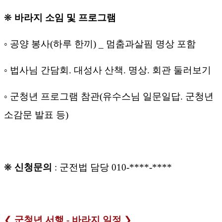
❋
바라지
소임
및
프로그램
◦
공양
봉사
(
하루
한끼
) _
멈춤과살핌
명상
포함
◦
법사님
간담회
.
대성사
산책
.
명상
.
회관
둘러보기
◦
군청년
프로그램
참관
(
유수스님
일문일답
.
군청년
소감문
발표
등
)
❋
신청문의
:
군전법
담당
010-****-****
❮
군청년
서행
-
바라지
일정
❯