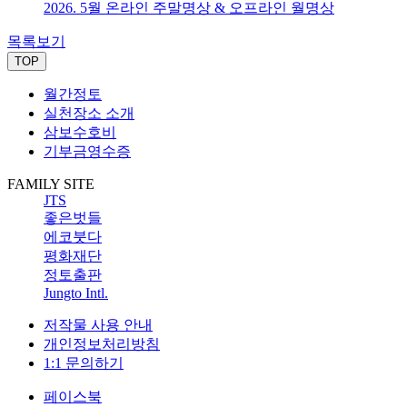
2026. 5월 온라인 주말명상 & 오프라인 월명상
목록보기
TOP
월간정토
실천장소 소개
삼보수호비
기부금영수증
FAMILY SITE
JTS
좋은벗들
에코붓다
평화재단
정토출판
Jungto Intl.
저작물 사용 안내
개인정보처리방침
1:1 문의하기
페이스북