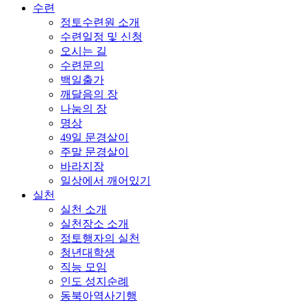
수련
정토수련원 소개
수련일정 및 신청
오시는 길
수련문의
백일출가
깨달음의 장
나눔의 장
명상
49일 문경살이
주말 문경살이
바라지장
일상에서 깨어있기
실천
실천 소개
실천장소 소개
정토행자의 실천
청년대학생
직능 모임
인도 성지순례
동북아역사기행