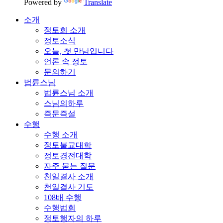
Powered by
Translate
소개
정토회 소개
정토소식
오늘, 첫 만남입니다
언론 속 정토
문의하기
법륜스님
법륜스님 소개
스님의하루
즉문즉설
수행
수행 소개
정토불교대학
정토경전대학
자주 묻는 질문
천일결사 소개
천일결사 기도
108배 수행
수행법회
정토행자의 하루