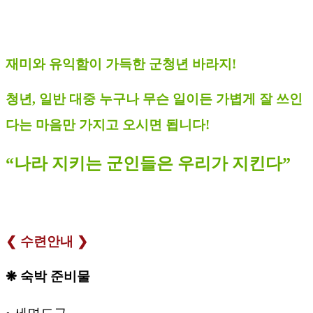
재미와
유익함이
가득한
군청년
바라지
!
청년
,
일반
대중
누구나
무슨
일이든
가볍게
잘
쓰인
다는
마음만
가지고
오시면
됩니다
!
“
나라
지키는
군인들은
우리가
지킨다
”
❮
수련안내
❯
❋ 숙박
준비물