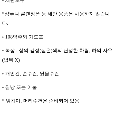
◦ 세면도구
*샴푸나
클렌징폼
등
세안
용품은
사용하지
않습니
다
.
◦
108
염주와
기도포
◦
복장
:
상의
검정
(
짙은
)
색의
단정한
차림
,
하의
자유
(
법복
X)
◦
개인컵
,
손수건
,
뒷물수건
◦
침낭
또는
이불
*
앞치마
,
머리수건은
준비되어
있음