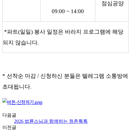
점심공양
09:00 ~ 14:00
*
파트
(
일일
)
봉사
일정은
바라지
프로그램에
해당
되지
않습니다
.
*
선착순
마감
/
신청하신
분들은
텔레그램
소통방에
초대됩니다
.
다음글
2026 법륜스님과 함께하는 청춘톡톡
이전글