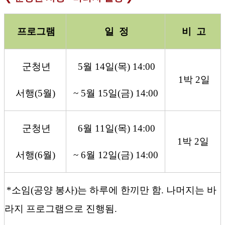
프로그램
일
정
비
고
군청년
5
월
14
일
(
목
)
14:00
1
박
2
일
서행
(5
월
)
~ 5
월
15
일
(
금
) 14:00
군청년
6
월
11
일
(
목
)
14:00
1
박
2
일
서행
(6
월
)
~ 6
월
12
일
(
금
) 14:00
*
소임
(
공양
봉사
)
는
하루에
한끼만
함
.
나머지는
바
라지
프로그램으로
진행됨
.