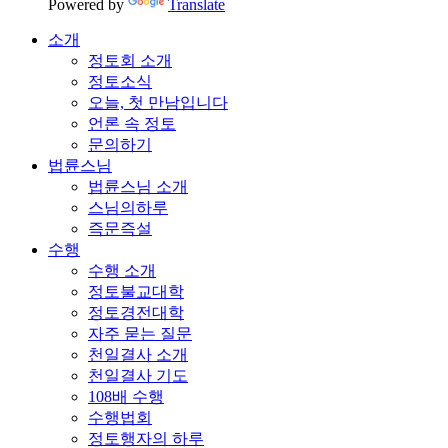
Powered by
Translate
소개
정토회 소개
정토소식
오늘, 첫 만남입니다
언론 속 정토
문의하기
법륜스님
법륜스님 소개
스님의하루
즉문즉설
수행
수행 소개
정토불교대학
정토경전대학
자주 묻는 질문
천일결사 소개
천일결사 기도
108배 수행
수행법회
정토행자의 하루