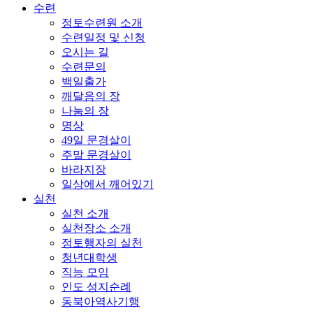
수련
정토수련원 소개
수련일정 및 신청
오시는 길
수련문의
백일출가
깨달음의 장
나눔의 장
명상
49일 문경살이
주말 문경살이
바라지장
일상에서 깨어있기
실천
실천 소개
실천장소 소개
정토행자의 실천
청년대학생
직능 모임
인도 성지순례
동북아역사기행