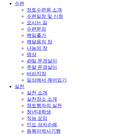
수련
정토수련원 소개
수련일정 및 신청
오시는 길
수련문의
백일출가
깨달음의 장
나눔의 장
명상
49일 문경살이
주말 문경살이
바라지장
일상에서 깨어있기
실천
실천 소개
실천장소 소개
정토행자의 실천
청년대학생
직능 모임
인도 성지순례
동북아역사기행