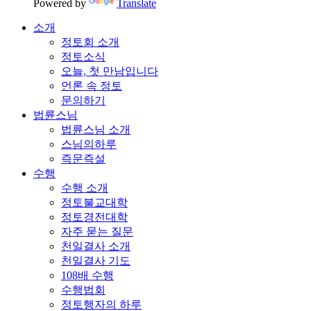
Powered by
Translate
소개
정토회 소개
정토소식
오늘, 첫 만남입니다
언론 속 정토
문의하기
법륜스님
법륜스님 소개
스님의하루
즉문즉설
수행
수행 소개
정토불교대학
정토경전대학
자주 묻는 질문
천일결사 소개
천일결사 기도
108배 수행
수행법회
정토행자의 하루