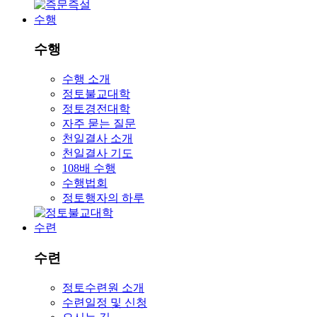
수행
수행
수행 소개
정토불교대학
정토경전대학
자주 묻는 질문
천일결사 소개
천일결사 기도
108배 수행
수행법회
정토행자의 하루
수련
수련
정토수련원 소개
수련일정 및 신청