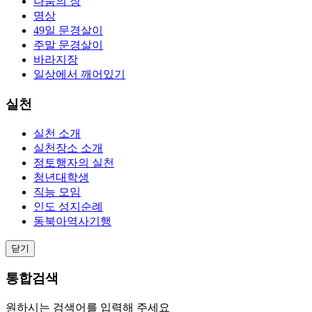
나눔의 장
명상
49일 문경살이
주말 문경살이
바라지장
일상에서 깨어있기
실천
실천 소개
실천장소 소개
정토행자의 실천
청년대학생
직능 모임
인도 성지순례
동북아역사기행
닫기
통합검색
원하시는 검색어를 입력해 주세요