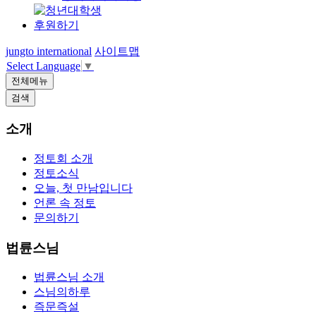
후원하기
jungto international
사이트맵
Select Language
▼
전체메뉴
검색
소개
정토회 소개
정토소식
오늘, 첫 만남입니다
언론 속 정토
문의하기
법륜스님
법륜스님 소개
스님의하루
즉문즉설