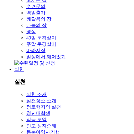
오시는 길
수련문의
백일출가
깨달음의 장
나눔의 장
명상
49일 문경살이
주말 문경살이
바라지장
일상에서 깨어있기
실천
실천
실천 소개
실천장소 소개
정토행자의 실천
청년대학생
직능 모임
인도 성지순례
동북아역사기행