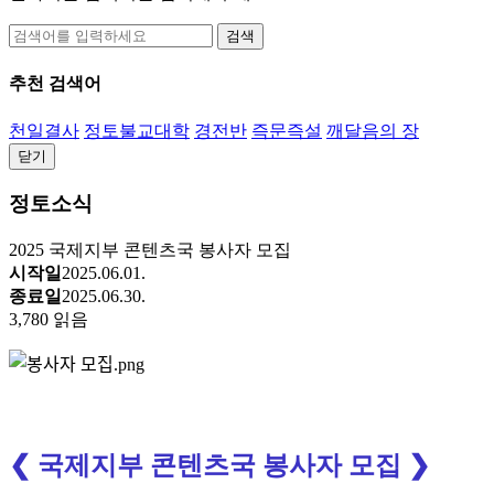
검색
추천 검색어
천일결사
정토불교대학
경전반
즉문즉설
깨달음의 장
닫기
정토소식
2025 국제지부 콘텐츠국 봉사자 모집
시작일
2025.06.01.
종료일
2025.06.30.
3,780 읽음
❮
국제지부
콘텐츠국
봉사자
모집
❯