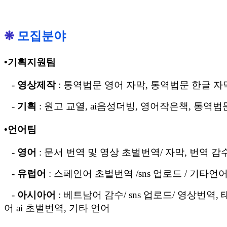
❋
모집분야
•기획지원팀
-
영상제작
:
통역법문
영어
자막
,
통역법문
한글
자
-
기획
:
원고
교열
, ai
음성더빙
,
영어작은책
,
통역법
•
언어팀
-
영어
:
문서
번역
및
영상
초벌번역
/
자막
,
번역
감
-
유럽어
:
스페인어
초벌번역
/sns
업로드
/
기타언
-
아시아어
:
베트남어
감수
/ sns
업로드
/
영상번역
,
어 ai 초벌번역,
기타
언
어