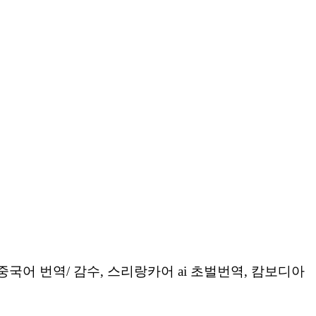
중국어
번역
/
감수
,
스리랑카어
ai
초벌번역
, 캄보디아