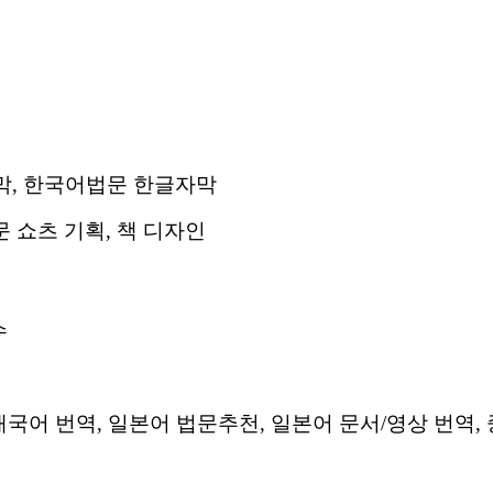
막
,
한국어법문
한글자막
문
쇼츠
기획
,
책
디자인
수
어
태국어
번역
,
일본어
법문추천
,
일본어
문서
/
영상
번역
,