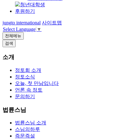
후원하기
jungto international
사이트맵
Select Language
▼
전체메뉴
검색
소개
정토회 소개
정토소식
오늘, 첫 만남입니다
언론 속 정토
문의하기
법륜스님
법륜스님 소개
스님의하루
즉문즉설