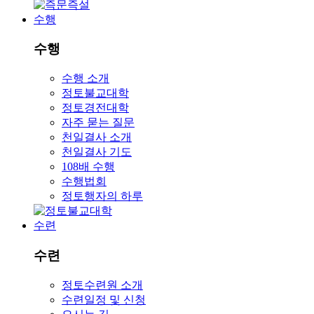
수행
수행
수행 소개
정토불교대학
정토경전대학
자주 묻는 질문
천일결사 소개
천일결사 기도
108배 수행
수행법회
정토행자의 하루
수련
수련
정토수련원 소개
수련일정 및 신청