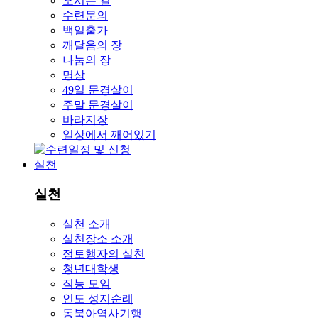
오시는 길
수련문의
백일출가
깨달음의 장
나눔의 장
명상
49일 문경살이
주말 문경살이
바라지장
일상에서 깨어있기
실천
실천
실천 소개
실천장소 소개
정토행자의 실천
청년대학생
직능 모임
인도 성지순례
동북아역사기행