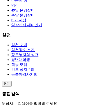
나눔의 장
명상
49일 문경살이
주말 문경살이
바라지장
일상에서 깨어있기
실천
실천 소개
실천장소 소개
정토행자의 실천
청년대학생
직능 모임
인도 성지순례
동북아역사기행
닫기
통합검색
원하시는 검색어를 입력해 주세요