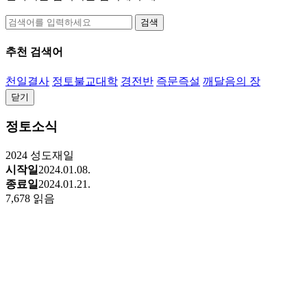
검색
추천 검색어
천일결사
정토불교대학
경전반
즉문즉설
깨달음의 장
닫기
정토소식
2024 성도재일
시작일
2024.01.08.
종료일
2024.01.21.
7,678 읽음