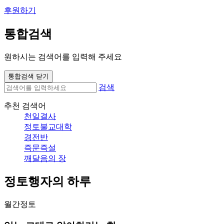
후원하기
통합검색
원하시는 검색어를 입력해 주세요
통합검색 닫기
검색
추천 검색어
천일결사
정토불교대학
경전반
즉문즉설
깨달음의 장
정토행자의 하루
월간정토