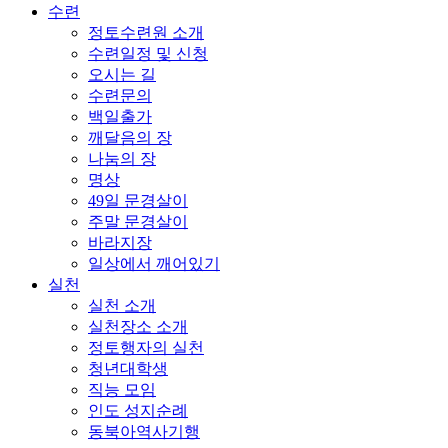
수련
정토수련원 소개
수련일정 및 신청
오시는 길
수련문의
백일출가
깨달음의 장
나눔의 장
명상
49일 문경살이
주말 문경살이
바라지장
일상에서 깨어있기
실천
실천 소개
실천장소 소개
정토행자의 실천
청년대학생
직능 모임
인도 성지순례
동북아역사기행