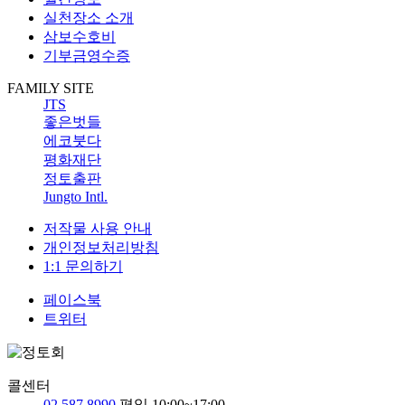
실천장소 소개
삼보수호비
기부금영수증
FAMILY SITE
JTS
좋은벗들
에코붓다
평화재단
정토출판
Jungto Intl.
저작물 사용 안내
개인정보처리방침
1:1 문의하기
페이스북
트위터
콜센터
02 587 8990
평일 10:00~17:00