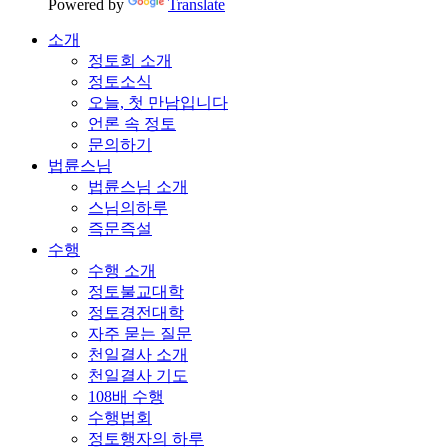
Powered by
Translate
소개
정토회 소개
정토소식
오늘, 첫 만남입니다
언론 속 정토
문의하기
법륜스님
법륜스님 소개
스님의하루
즉문즉설
수행
수행 소개
정토불교대학
정토경전대학
자주 묻는 질문
천일결사 소개
천일결사 기도
108배 수행
수행법회
정토행자의 하루