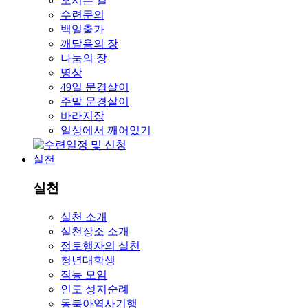
오시는 길
수련문의
백일출가
깨달음의 장
나눔의 장
명상
49일 문경살이
주말 문경살이
바라지장
일상에서 깨어있기
실천
실천
실천 소개
실천장소 소개
정토행자의 실천
청년대학생
직능 모임
인도 성지순례
동북아역사기행