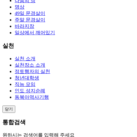
나눔의 장
명상
49일 문경살이
주말 문경살이
바라지장
일상에서 깨어있기
실천
실천 소개
실천장소 소개
정토행자의 실천
청년대학생
직능 모임
인도 성지순례
동북아역사기행
닫기
통합검색
원하시는 검색어를 입력해 주세요