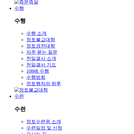
수행
수행
수행 소개
정토불교대학
정토경전대학
자주 묻는 질문
천일결사 소개
천일결사 기도
108배 수행
수행법회
정토행자의 하루
수련
수련
정토수련원 소개
수련일정 및 신청