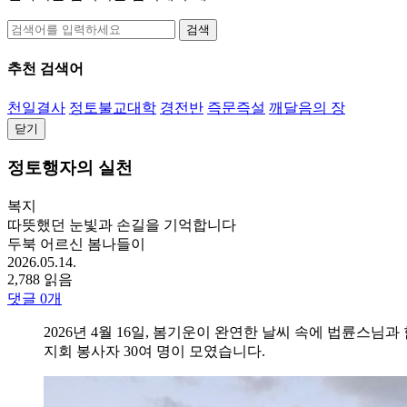
검색
추천 검색어
천일결사
정토불교대학
경전반
즉문즉설
깨달음의 장
닫기
정토행자의 실천
복지
따뜻했던 눈빛과 손길을 기억합니다
두북 어르신 봄나들이
2026.05.14.
2,788 읽음
댓글
0
개
2026년 4월 16일, 봄기운이 완연한 날씨 속에 법륜스
지회 봉사자 30여 명이 모였습니다.