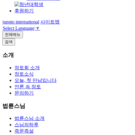
후원하기
jungto international
사이트맵
Select Language
▼
전체메뉴
검색
소개
정토회 소개
정토소식
오늘, 첫 만남입니다
언론 속 정토
문의하기
법륜스님
법륜스님 소개
스님의하루
즉문즉설