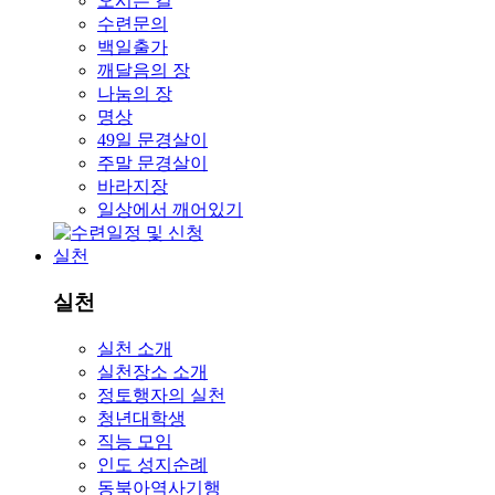
오시는 길
수련문의
백일출가
깨달음의 장
나눔의 장
명상
49일 문경살이
주말 문경살이
바라지장
일상에서 깨어있기
실천
실천
실천 소개
실천장소 소개
정토행자의 실천
청년대학생
직능 모임
인도 성지순례
동북아역사기행