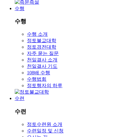
수행
수행
수행 소개
정토불교대학
정토경전대학
자주 묻는 질문
천일결사 소개
천일결사 기도
108배 수행
수행법회
정토행자의 하루
수련
수련
정토수련원 소개
수련일정 및 신청