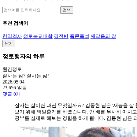
검색
추천 검색어
천일결사
정토불교대학
경전반
즉문즉설
깨달음의 장
닫기
정토행자의 하루
월간정토
잘사는 삶? 잘사는 삶!
2026.05.04.
23,656 읽음
댓글
0
개
잘사는 삶이란 과연 무엇일까요? 김동현 님은 '재능을 잘 
보기 위해 백일출가를 하였습니다. 만 배를 무사히 마치고
공부를 실제로 해보는 경험을 하게 됩니다. 김동현 님은 과