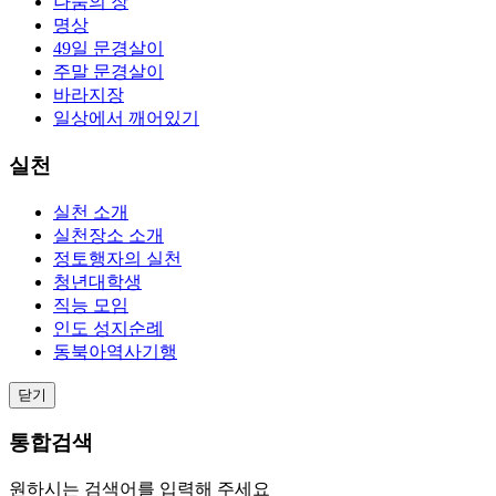
나눔의 장
명상
49일 문경살이
주말 문경살이
바라지장
일상에서 깨어있기
실천
실천 소개
실천장소 소개
정토행자의 실천
청년대학생
직능 모임
인도 성지순례
동북아역사기행
닫기
통합검색
원하시는 검색어를 입력해 주세요