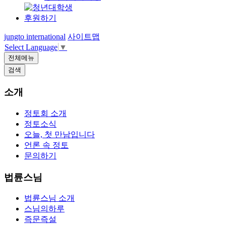
후원하기
jungto international
사이트맵
Select Language
▼
전체메뉴
검색
소개
정토회 소개
정토소식
오늘, 첫 만남입니다
언론 속 정토
문의하기
법륜스님
법륜스님 소개
스님의하루
즉문즉설