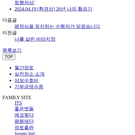
토행자상'
2024.04.19 [환경상] 20년 나의 황금기
다음글
평정심을 유지하는 수행자가 되겠습니다
이전글
나를 살린 바라지장
목록보기
TOP
월간정토
실천장소 소개
삼보수호비
기부금영수증
FAMILY SITE
JTS
좋은벗들
에코붓다
평화재단
정토출판
Jungto Intl.