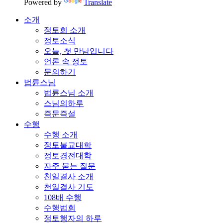
Powered by
Translate
소개
정토회 소개
정토소식
오늘, 첫 만남입니다
언론 속 정토
문의하기
법륜스님
법륜스님 소개
스님의하루
즉문즉설
수행
수행 소개
정토불교대학
정토경전대학
자주 묻는 질문
천일결사 소개
천일결사 기도
108배 수행
수행법회
정토행자의 하루