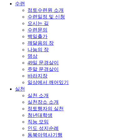
수련
정토수련원 소개
수련일정 및 신청
오시는 길
수련문의
백일출가
깨달음의 장
나눔의 장
명상
49일 문경살이
주말 문경살이
바라지장
일상에서 깨어있기
실천
실천 소개
실천장소 소개
정토행자의 실천
청년대학생
직능 모임
인도 성지순례
동북아역사기행