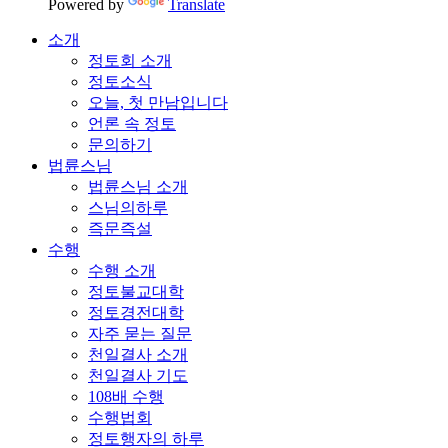
Powered by
Translate
소개
정토회 소개
정토소식
오늘, 첫 만남입니다
언론 속 정토
문의하기
법륜스님
법륜스님 소개
스님의하루
즉문즉설
수행
수행 소개
정토불교대학
정토경전대학
자주 묻는 질문
천일결사 소개
천일결사 기도
108배 수행
수행법회
정토행자의 하루