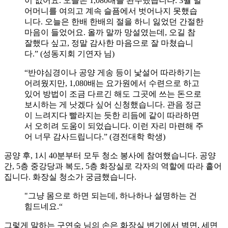
이 없어요. 오늘은 1,080배를 완주했습니다. 3월 말
어머니를 여의고 계속 슬픔에서 벗어나지 못했습
니다. 오늘은 한배 한배의 절을 하니 잃었던 간절한
마음이 들었어요. 올까 말까 망설였는데, 오길 참
잘했다 싶고, 정말 감사한 마음으로 잘 마쳤습니
다.” (성동지회 기연자 님)
“반야심경이나 공양 게송 등이 낯설어 따라하기는
어려웠지만, 1,080배는 요가원에서 수련으로 하고
있어 방법이 조금 다르긴 해도 그곳에 쓰는 돈으로
보시하는 게 낫겠다 싶어 신청했습니다. 관음 정근
이 느려지다 빨라지는 듯한 리듬에 같이 따라하면
서 오히려 도움이 되었습니다. 이런 자리 마련해 주
어 너무 감사드립니다.” (경전대학 학생)
공양 후, 1시 40분부터 모두 청소 봉사에 참여했습니다. 공양
간, 5층 중강당과 복도, 5층 화장실로 각자의 역할에 따라 흩어
집니다. 화장실 청소가 궁금했습니다.
"그냥 몸으로 하면 되는데, 하나하나 설명하는 건
힘드네요.“
그렇게 말하는 구연숙 님의 손은 화장실 변기에서 벽면, 세면