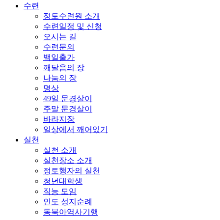
수련
정토수련원 소개
수련일정 및 신청
오시는 길
수련문의
백일출가
깨달음의 장
나눔의 장
명상
49일 문경살이
주말 문경살이
바라지장
일상에서 깨어있기
실천
실천 소개
실천장소 소개
정토행자의 실천
청년대학생
직능 모임
인도 성지순례
동북아역사기행