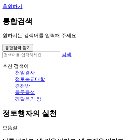
후원하기
통합검색
원하시는 검색어를 입력해 주세요
통합검색 닫기
검색
추천 검색어
천일결사
정토불교대학
경전반
즉문즉설
깨달음의 장
정토행자의 실천
으뜸절