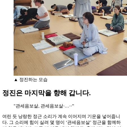
▲ 정진하는 모습
정진은 마지막을 향해 갑니다.
"관세음보살, 관세음보살·…··”
여린 듯 낭랑한 정근 소리가 계속 이어지며 기운을 넣어줍니
다. 그 소리에 힘이 실려 몇 명이 ‘관세음보살’ 정근을 함께하