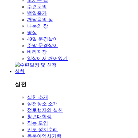
오시는 길
수련문의
백일출가
깨달음의 장
나눔의 장
명상
49일 문경살이
주말 문경살이
바라지장
일상에서 깨어있기
실천
실천
실천 소개
실천장소 소개
정토행자의 실천
청년대학생
직능 모임
인도 성지순례
동북아역사기행