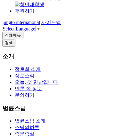
후원하기
jungto international
사이트맵
Select Language
▼
전체메뉴
검색
소개
정토회 소개
정토소식
오늘, 첫 만남입니다
언론 속 정토
문의하기
법륜스님
법륜스님 소개
스님의하루
즉문즉설