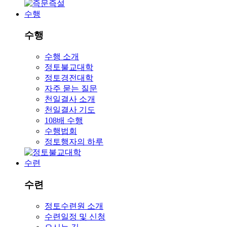
수행
수행
수행 소개
정토불교대학
정토경전대학
자주 묻는 질문
천일결사 소개
천일결사 기도
108배 수행
수행법회
정토행자의 하루
수련
수련
정토수련원 소개
수련일정 및 신청