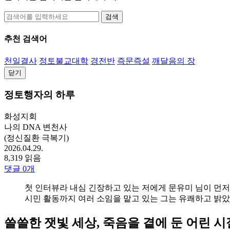
검색
추천 검색어
천일결사
정토불교대학
경전반
즉문즉설
깨달음의 장
닫기
정토행자의 하루
화성지회
나의 DNA 변천사
(정신질환 극복기)
2026.04.29.
8,319 읽음
댓글
0
개
첫 인터뷰라 내심 긴장하고 있는 저에게 문유미 님이 먼저 
시민 활동까지 여러 소임을 맡고 있는 그는 유쾌하고 밝았
쓸쓸한 잿빛 세상, 죽음을 곁에 둔 어린 시