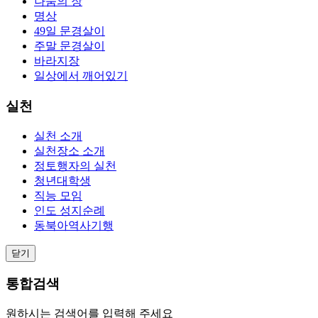
나눔의 장
명상
49일 문경살이
주말 문경살이
바라지장
일상에서 깨어있기
실천
실천 소개
실천장소 소개
정토행자의 실천
청년대학생
직능 모임
인도 성지순례
동북아역사기행
닫기
통합검색
원하시는 검색어를 입력해 주세요