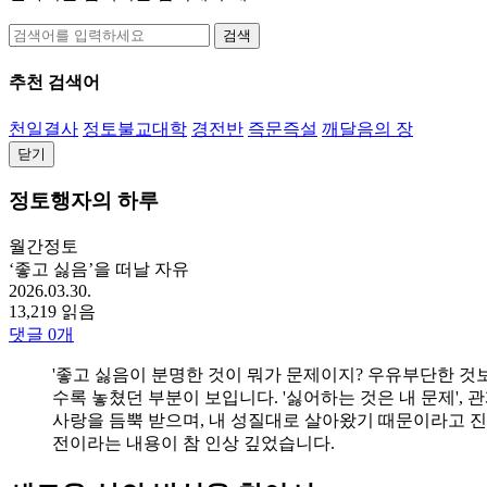
검색
추천 검색어
천일결사
정토불교대학
경전반
즉문즉설
깨달음의 장
닫기
정토행자의 하루
월간정토
‘좋고 싫음’을 떠날 자유
2026.03.30.
13,219 읽음
댓글
0
개
'좋고 싫음이 분명한 것이 뭐가 문제이지? 우유부단한 것보
수록 놓쳤던 부분이 보입니다. '싫어하는 것은 내 문제',
사랑을 듬뿍 받으며, 내 성질대로 살아왔기 때문이라고 진단
전이라는 내용이 참 인상 깊었습니다.