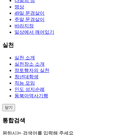
나눔의 장
명상
49일 문경살이
주말 문경살이
바라지장
일상에서 깨어있기
실천
실천 소개
실천장소 소개
정토행자의 실천
청년대학생
직능 모임
인도 성지순례
동북아역사기행
닫기
통합검색
원하시는 검색어를 입력해 주세요