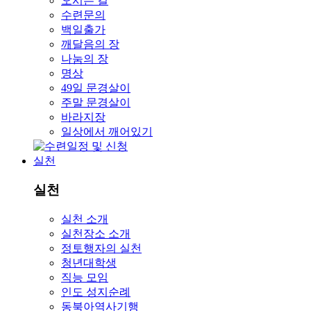
오시는 길
수련문의
백일출가
깨달음의 장
나눔의 장
명상
49일 문경살이
주말 문경살이
바라지장
일상에서 깨어있기
실천
실천
실천 소개
실천장소 소개
정토행자의 실천
청년대학생
직능 모임
인도 성지순례
동북아역사기행