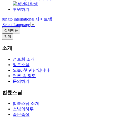
후원하기
jungto international
사이트맵
Select Language
▼
전체메뉴
검색
소개
정토회 소개
정토소식
오늘, 첫 만남입니다
언론 속 정토
문의하기
법륜스님
법륜스님 소개
스님의하루
즉문즉설