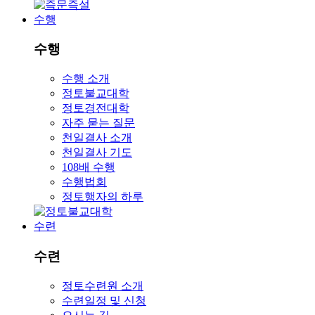
수행
수행
수행 소개
정토불교대학
정토경전대학
자주 묻는 질문
천일결사 소개
천일결사 기도
108배 수행
수행법회
정토행자의 하루
수련
수련
정토수련원 소개
수련일정 및 신청