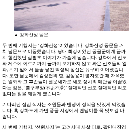
▲ 강화산성 남문
두 번째 기행지는 ‘강화산성’이었습니다. 강화산성 동문을 거
쳐 남문으로 이동했습니다. 당대 최강이었던 몽골군에게 끝까
지 항전했던 삼별초 이야기가 가슴에 남습니다. 강화에서 진도
와 제주에 이르기까지 끝까지 포기하지 않고 싸운 선조들의 얼
과, 위기 앞에서 똘똘 뭉친 백성의 정신은 유구히 이어졌습니
다. 또한 남문에서 김상헌의 형, 김상용이 병자호란 때 자폭했
던 일화와 그 후손들이 권문세가로 세도 정치의 폐단을 이끌었
다는 점은, ‘불구부정(不垢不淨)’ 절대적인 선도 절대적인 악도
없다는 점을 깨닫게 했습니다.
기다리던 점심 식사는 조원들과 밴댕이 정식을 맛있게 먹었습
니다. 혹 강화도에 가면 풍물 시장에서 밴댕이를 꼭 맛보길 바
랍니다.
세 번째 기행지, ‘선원사지’는 고려시대 사찰 터로, 팔만대장경