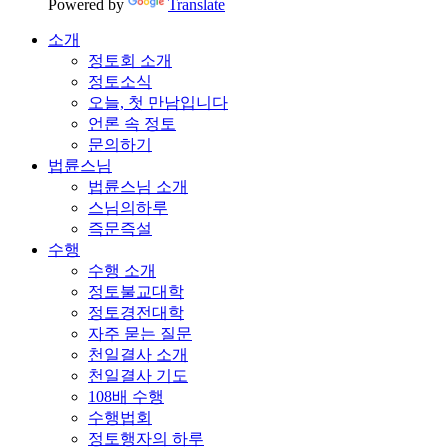
Powered by
Translate
소개
정토회 소개
정토소식
오늘, 첫 만남입니다
언론 속 정토
문의하기
법륜스님
법륜스님 소개
스님의하루
즉문즉설
수행
수행 소개
정토불교대학
정토경전대학
자주 묻는 질문
천일결사 소개
천일결사 기도
108배 수행
수행법회
정토행자의 하루