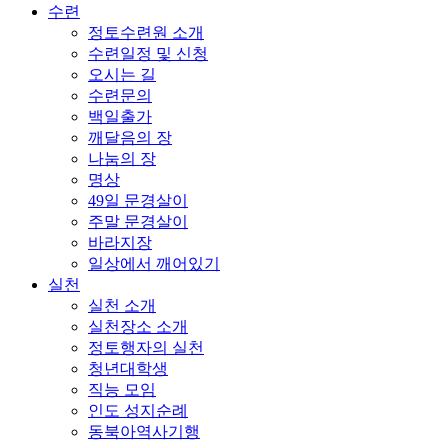
수련
정토수련원 소개
수련일정 및 신청
오시는 길
수련문의
백일출가
깨달음의 장
나눔의 장
명상
49일 문경살이
주말 문경살이
바라지장
일상에서 깨어있기
실천
실천 소개
실천장소 소개
정토행자의 실천
청년대학생
직능 모임
인도 성지순례
동북아역사기행