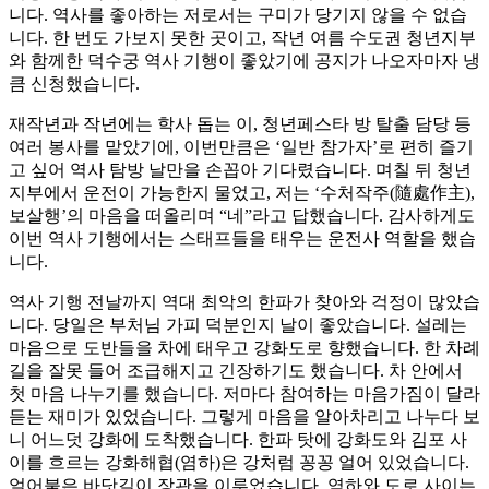
니다. 역사를 좋아하는 저로서는 구미가 당기지 않을 수 없습
니다. 한 번도 가보지 못한 곳이고, 작년 여름 수도권 청년지부
와 함께한 덕수궁 역사 기행이 좋았기에 공지가 나오자마자 냉
큼 신청했습니다.
재작년과 작년에는 학사 돕는 이, 청년페스타 방 탈출 담당 등
여러 봉사를 맡았기에, 이번만큼은 ‘일반 참가자’로 편히 즐기
고 싶어 역사 탐방 날만을 손꼽아 기다렸습니다. 며칠 뒤 청년
지부에서 운전이 가능한지 물었고, 저는 ‘수처작주(隨處作主),
보살행’의 마음을 떠올리며 “네”라고 답했습니다. 감사하게도
이번 역사 기행에서는 스태프들을 태우는 운전사 역할을 했습
니다.
역사 기행 전날까지 역대 최악의 한파가 찾아와 걱정이 많았습
니다. 당일은 부처님 가피 덕분인지 날이 좋았습니다. 설레는
마음으로 도반들을 차에 태우고 강화도로 향했습니다. 한 차례
길을 잘못 들어 조급해지고 긴장하기도 했습니다. 차 안에서
첫 마음 나누기를 했습니다. 저마다 참여하는 마음가짐이 달라
듣는 재미가 있었습니다. 그렇게 마음을 알아차리고 나누다 보
니 어느덧 강화에 도착했습니다. 한파 탓에 강화도와 김포 사
이를 흐르는 강화해협(염하)은 강처럼 꽁꽁 얼어 있었습니다.
얼어붙은 바닷길이 장관을 이루었습니다. 염하와 도로 사이는