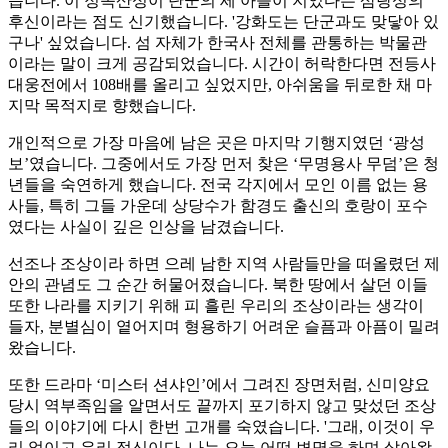
습니다. 이 정족산성이 단군의 세 아들이 지었다는 삼랑성의
후신이라는 점도 신기했습니다. '강화도는 단군과도 맞닿아 있
구나' 싶었습니다. 섬 자체가 한국사 전체를 관통하는 박물관
이라는 말이 크게 공감되었습니다. 시간이 허락한다면 전등사
대웅전에서 108배를 올리고 싶었지만, 아쉬움을 뒤로한 채 마
지막 목적지로 향했습니다.
개인적으로 가장 마음에 남은 곳은 마지막 기행지였던 ‘광성
보’였습니다. 그중에서도 가장 먼저 찾은 ‘무명용사 무덤’은 청
년들을 숙연하게 했습니다. 전국 각지에서 모인 이름 없는 용
사들, 특히 그들 가운데 상당수가 함경도 출신의 호랑이 포수
였다는 사실이 깊은 인상을 남겼습니다.
선조나 조상이라 하면 으레 남한 지역 사람들만을 떠올렸던 제
안의 관념도 그 순간 허물어졌습니다. 북한 땅에서 살던 이들
또한 나라를 지키기 위해 피 흘린 우리의 조상이라는 생각이
들자, 분별심이 옅어지며 형용하기 어려운 슬픔과 아픔이 밀려
왔습니다.
또한 드라마 ‘미스터 션샤인’에서 그려진 장면처럼, 신미양요
당시 역부족임을 알면서도 끝까지 포기하지 않고 맞섰던 조상
들의 이야기에 다시 한번 고개를 숙였습니다. '그래, 이것이 우
리 얼이고 우리 정신이다. 나는 오늘 어떤 변명을 하며 살아왔