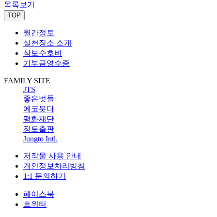
목록보기
TOP
월간정토
실천장소 소개
삼보수호비
기부금영수증
FAMILY SITE
JTS
좋은벗들
에코붓다
평화재단
정토출판
Jungto Intl.
저작물 사용 안내
개인정보처리방침
1:1 문의하기
페이스북
트위터