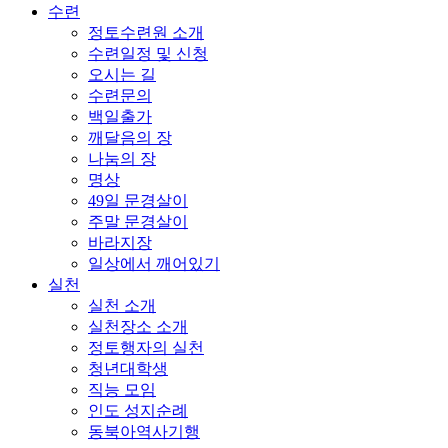
수련
정토수련원 소개
수련일정 및 신청
오시는 길
수련문의
백일출가
깨달음의 장
나눔의 장
명상
49일 문경살이
주말 문경살이
바라지장
일상에서 깨어있기
실천
실천 소개
실천장소 소개
정토행자의 실천
청년대학생
직능 모임
인도 성지순례
동북아역사기행