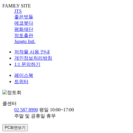
FAMILY SITE
JTS
좋은벗들
에코붓다
평화재단
정토출판
Jungto Intl.
저작물 사용 안내
개인정보처리방침
1:1 문의하기
페이스북
트위터
콜센터
02 587 8990
평일 10:00~17:00
주말 및 공휴일 휴무
PC화면보기