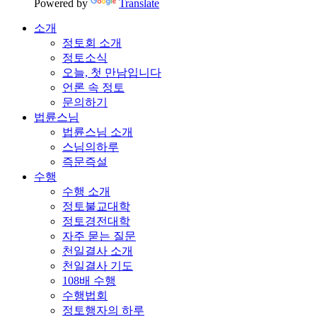
Powered by
Translate
소개
정토회 소개
정토소식
오늘, 첫 만남입니다
언론 속 정토
문의하기
법륜스님
법륜스님 소개
스님의하루
즉문즉설
수행
수행 소개
정토불교대학
정토경전대학
자주 묻는 질문
천일결사 소개
천일결사 기도
108배 수행
수행법회
정토행자의 하루