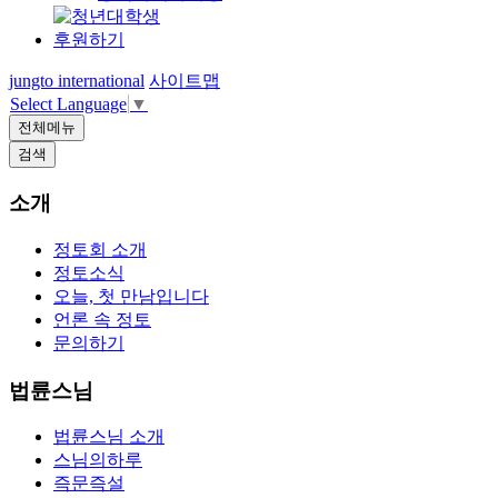
후원하기
jungto international
사이트맵
Select Language
▼
전체메뉴
검색
소개
정토회 소개
정토소식
오늘, 첫 만남입니다
언론 속 정토
문의하기
법륜스님
법륜스님 소개
스님의하루
즉문즉설