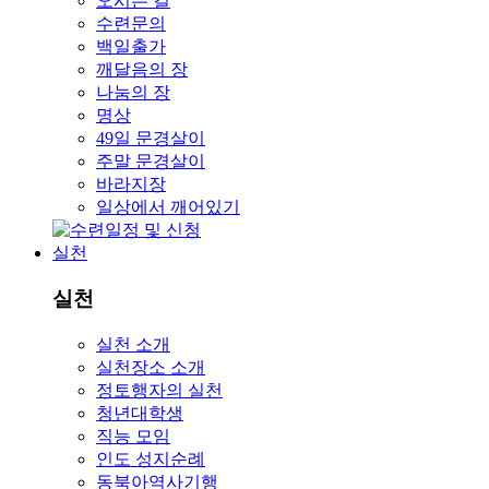
오시는 길
수련문의
백일출가
깨달음의 장
나눔의 장
명상
49일 문경살이
주말 문경살이
바라지장
일상에서 깨어있기
실천
실천
실천 소개
실천장소 소개
정토행자의 실천
청년대학생
직능 모임
인도 성지순례
동북아역사기행