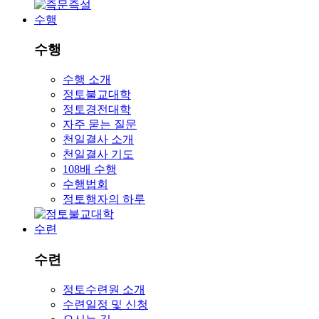
수행
수행
수행 소개
정토불교대학
정토경전대학
자주 묻는 질문
천일결사 소개
천일결사 기도
108배 수행
수행법회
정토행자의 하루
수련
수련
정토수련원 소개
수련일정 및 신청