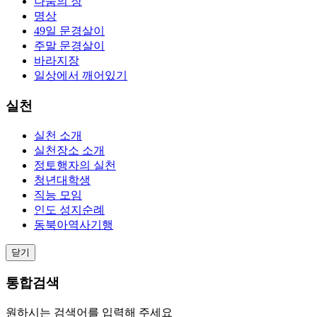
나눔의 장
명상
49일 문경살이
주말 문경살이
바라지장
일상에서 깨어있기
실천
실천 소개
실천장소 소개
정토행자의 실천
청년대학생
직능 모임
인도 성지순례
동북아역사기행
닫기
통합검색
원하시는 검색어를 입력해 주세요