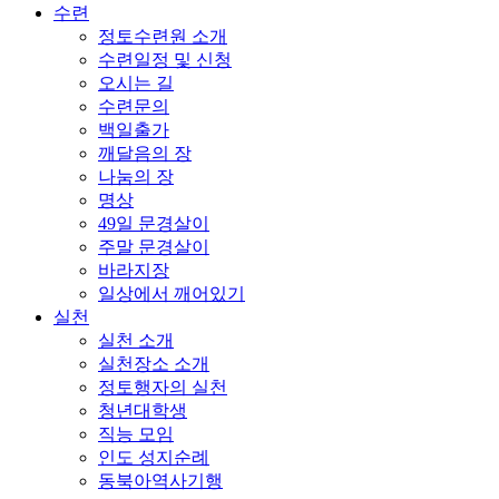
수련
정토수련원 소개
수련일정 및 신청
오시는 길
수련문의
백일출가
깨달음의 장
나눔의 장
명상
49일 문경살이
주말 문경살이
바라지장
일상에서 깨어있기
실천
실천 소개
실천장소 소개
정토행자의 실천
청년대학생
직능 모임
인도 성지순례
동북아역사기행