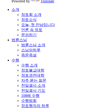
Powered by
Translate
소개
정토회 소개
정토소식
오늘, 첫 만남입니다
언론 속 정토
문의하기
법륜스님
법륜스님 소개
스님의하루
즉문즉설
수행
수행 소개
정토불교대학
정토경전대학
자주 묻는 질문
천일결사 소개
천일결사 기도
108배 수행
수행법회
정토행자의 하루