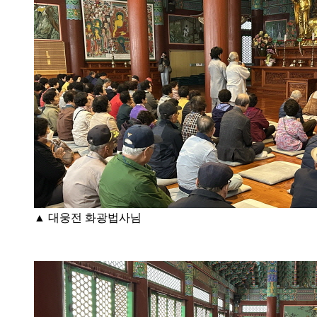
▲ 대웅전 화광법사님