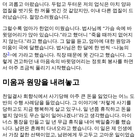
더 괴롭고 아팠습니다. 두텁고 두터운 저의 업식은 마치 양파
껍질을 벗기듯 한 꺼풀 벗긴 것 같았지만, 이내 다른 껍질이 드
러났습니다. 절망스러웠습니다.
그럴수록 엄마가 한없이 미웠습니다. 법사님께 “가슴 속에 바
윗덩어리가 앉아 있습니다.”라고 했더니 "죽을 때까지 없어지
지 않는다."라고 했습니다. 그 말을 듣고, 엄마에 대한 원망과
미움이 극에 달했습니다. 법사님은 한 달에 한 번씩 <나눔의
3
장
>에 가라고 했습니다. 직장 때문에 못 간다고 했습니다. 그
렇게 견고하던 내 마음속의 바윗덩어리는 정토회 봉사를 하면
서 아주 조금씩 풀리기 시작했습니다.
미움과 원망을 내려놓고
천일결사 회향식에서 사기당해 아주 큰 돈을 잃었다는 어느 도
반의 수행 사례담을 들었습니다. 그 이야기에 ‘저렇게 사기를
당하고도 지금 행복하게 살고 있구나, 일 년쯤 휴직하고 돈을
벌지 않아도 무슨 일이 일어나겠나!’라고 생각했습니다. 마이
너스 통장을 만들고 일 년 무급 휴직을 내어 백일출가를 했습
니다. 남편은 흔쾌히 다녀오라고 했습니다. 이 일은 제 인생에
서 가장 잘한 선택이었고, 남편에게 두고두고 고마운 일이었습