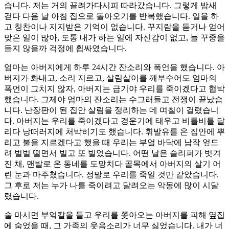
습니다. 저는 거의 끌려가다시피 따라갔습니다. 그렇게 밤새
걷다 다음 날 아침 집으로 돌아오기를 반복했습니다. 일을 하
고 칭찬이나 지지받은 기억이 없습니다. 꾸지람을 듣거나 얻어
맞은 일이 많아, 도통 내가 하는 일에 자신감이 없고, 늘 꾸중을
듣지 않을까 걱정에 휩싸였습니다.
엄마는 아버지에게 하루 24시간 잔소리와 폭언을 했습니다. 아
버지가 화내고, 소리 지르고, 살림살이를 깨부수어도 엄마의
폭언이 그치지 않자, 아버지는 급기야 우리를 죽이겠다고 협박
했습니다. 그제야 엄마의 잔소리는 수그러들고 전쟁이 끝났습
니다. 난장판이 된 집안 살림을 정리하는 데 며칠이 걸렸습니
다. 아버지는 우리를 죽이겠다고 경운기에 태우고 비틀비틀 달
리다 낭떠러지에 처박히기도 했습니다. 휘발유를 온 집안에 뿌
리고 불을 지르겠다고 했을 때 우리는 부엌 바닥에 납작 엎드
려 벌벌 떨면서 빌고 또 빌었습니다. 어떤 날은 슬리퍼가 벗겨
진 채, 맨발로 온 동네를 도망치다 골목에서 아버지의 살기 어
린 눈과 마주쳤습니다. 정말로 우리를 죽일 것만 같았습니다.
그 후로 저는 누가 나를 죽이려고 달려오는 악몽에 많이 시달
렸습니다.
술 마시면 부엌칼을 들고 우리를 쫓아오는 아버지를 피해 옆집
에 숨었을 때, 그 가족의 웃음소리가 너무 싫었습니다. 내가 너