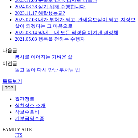
2025.11.05 눈물로 걷다, 감사로 머물다
2024.08.28 살기 위해 수행합니다.
2023.11.17 해탈했능교?
2023.07.03 내가 부처가 되고, 관세음보살이 되고, 지장보
살이 되겠다는 그 마음으로
2022.03.14 막내는 내 모든 역경을 이겨낸 결정체
2021.05.03 행복을 전하는 수행자
다음글
봉사로 이어지는 가벼운 삶
이전글
돌고 돌아 다시 만난 부처님 법
목록보기
TOP
월간정토
실천장소 소개
삼보수호비
기부금영수증
FAMILY SITE
JTS