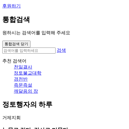
후원하기
통합검색
원하시는 검색어를 입력해 주세요
통합검색 닫기
검색
추천 검색어
천일결사
정토불교대학
경전반
즉문즉설
깨달음의 장
정토행자의 하루
거제지회