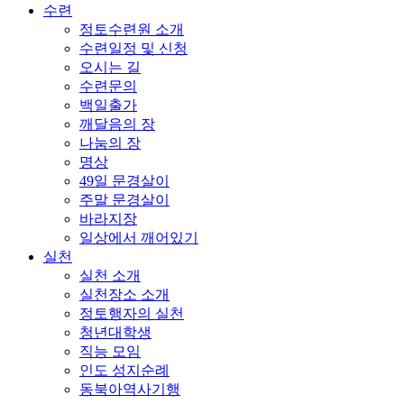
수련
정토수련원 소개
수련일정 및 신청
오시는 길
수련문의
백일출가
깨달음의 장
나눔의 장
명상
49일 문경살이
주말 문경살이
바라지장
일상에서 깨어있기
실천
실천 소개
실천장소 소개
정토행자의 실천
청년대학생
직능 모임
인도 성지순례
동북아역사기행