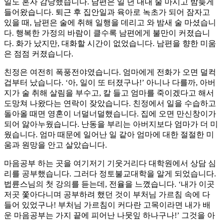
일도 혼자 감당했습니다. 남편은 일 년 내내 술 마시고 밤늦게
들어왔습니다. 퇴근 후 집안일과 육아로 녹초가 되어 잠자고
있을 때, 남편은 술에 취해 일행을 데리고 와 밤새 술 마셨습니
다. 행복한 가정의 바람이 클수록 남편에게 불만이 커졌습니
다. 화가 났지만, 대화할 시간이 없었습니다. 남편을 향한 미움
은 점점 커졌습니다.
친정은 여전히 폭풍전야였습니다. 엄마에게 전화가 오면 덜컥
겁부터 났습니다. ‘아, 일이 또 터졌구나!’ 아니나 다를까, 아버
지가 술 취해 살림을 부수고, 칼 들고 엄마를 죽이겠다고 해서
도망쳐 나왔다는 연락이 잦았습니다. 친정에서 일을 수습하고
돌아올 때면 영혼이 너덜너덜했습니다. 집에 오면 만신창이가
되어 앓아누웠습니다. 난동을 부리는 아버지보다 엄마가 더 미
웠습니다. 엄마 때문에 일어난 일 같아 엄마에 대한 절절한 미
움과 원망을 안고 살았습니다.
마음공부 하는 곳을 여기저기 기웃거리다 대학원에서 상담 심
리를 공부했습니다. 그러다 정토불교대학을 알게 되었습니다.
법륜스님의 첫 강의를 듣는데, 전율을 느꼈습니다. ‘내가 이곳
저곳 쫓아다니며 공부하려 했던 것이 부처님 가르침 속에 다
들어 있었구나! 부처님 가르침이 커다란 고목이라면 내가 배
운 마음공부는 가지 끝에 피어난 나뭇잎 하나구나!’ 그것을 아