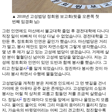
▲ 2018년 고성법당 정회원 보고회(뒷줄 오른쪽 첫
번째 임경화 님)
그런 인연에도 마산에서 불교대학 졸업 후 경전대학에 다니다
직장 일이 바빠져 더 이상 다닐 수 없었습니다. 경전대학을 그
만둔 후, 정토회와 인연은 끝인가 했습니다. 마산법당은 거리
가 멀고, 봉사 제안도 없어 자연스럽게 그렇게 생각했습니다.
몇 년 후 제가 살고 있는 고성에 법당이 생겼습니다. 거제에 살
던 분이 혈혈단신 넘어와 고성에 법당을 열었습니다. 저는 고
성에 정토회와 인연이 있던 도반과 함께 봉사를 했습니다. 그
1
리고 천일결사
를 알게 되었습니다. 정진하다 봉사한 것이 아
니라 봉사 하면서 수행에 물들었습니다.
고성법당을 개척한 분은 저에겐 인도에서 그 먼 뱃길을 건너
가야에 온 아유타 공주 같은 존재입니다. 고성법당의 소임과
봉사는 어릴 적 상처로 괴롭고 힘들던 저를 조금씩 살렸습니
2
다. 정일사
정진 때마다 도반들 앞에서 얼마나 울었는지 모릅
니다. 울어도 울어도 어찌 그리 마음의 응어리가 풀리지 않는
지, 가슴속의 바윗덩어리는 어찌 그리 견고한지, 정진할수록