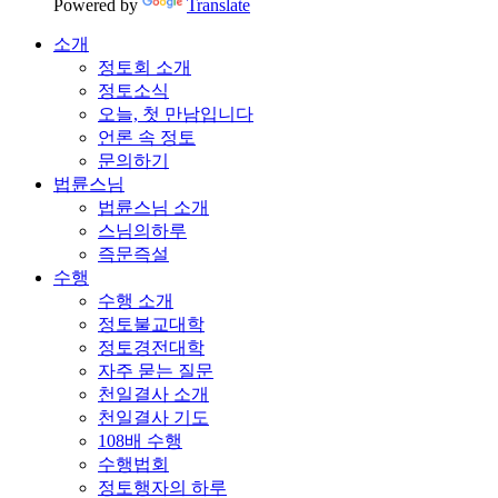
Powered by
Translate
소개
정토회 소개
정토소식
오늘, 첫 만남입니다
언론 속 정토
문의하기
법륜스님
법륜스님 소개
스님의하루
즉문즉설
수행
수행 소개
정토불교대학
정토경전대학
자주 묻는 질문
천일결사 소개
천일결사 기도
108배 수행
수행법회
정토행자의 하루