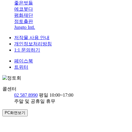
좋은벗들
에코붓다
평화재단
정토출판
Jungto Intl.
저작물 사용 안내
개인정보처리방침
1:1 문의하기
페이스북
트위터
콜센터
02 587 8990
평일 10:00~17:00
주말 및 공휴일 휴무
PC화면보기