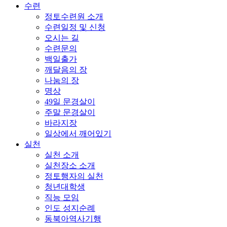
수련
정토수련원 소개
수련일정 및 신청
오시는 길
수련문의
백일출가
깨달음의 장
나눔의 장
명상
49일 문경살이
주말 문경살이
바라지장
일상에서 깨어있기
실천
실천 소개
실천장소 소개
정토행자의 실천
청년대학생
직능 모임
인도 성지순례
동북아역사기행