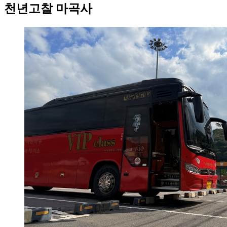
천년고찰 마곡사