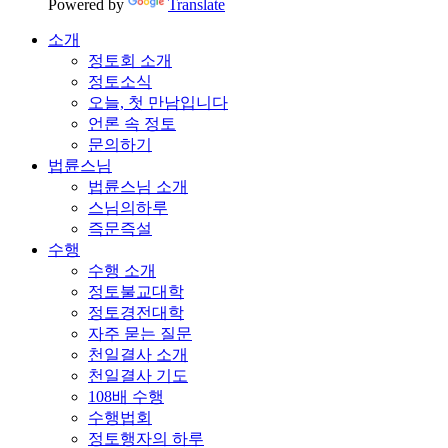
Powered by
Translate
소개
정토회 소개
정토소식
오늘, 첫 만남입니다
언론 속 정토
문의하기
법륜스님
법륜스님 소개
스님의하루
즉문즉설
수행
수행 소개
정토불교대학
정토경전대학
자주 묻는 질문
천일결사 소개
천일결사 기도
108배 수행
수행법회
정토행자의 하루