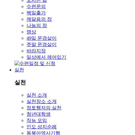
오시는 길
수련문의
백일출가
깨달음의 장
나눔의 장
명상
49일 문경살이
주말 문경살이
바라지장
일상에서 깨어있기
실천
실천
실천 소개
실천장소 소개
정토행자의 실천
청년대학생
직능 모임
인도 성지순례
동북아역사기행