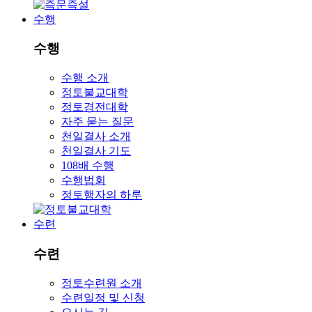
수행
수행
수행 소개
정토불교대학
정토경전대학
자주 묻는 질문
천일결사 소개
천일결사 기도
108배 수행
수행법회
정토행자의 하루
수련
수련
정토수련원 소개
수련일정 및 신청