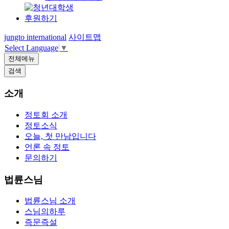
후원하기
jungto international
사이트맵
Select Language
▼
전체메뉴
검색
소개
정토회 소개
정토소식
오늘, 첫 만남입니다
언론 속 정토
문의하기
법륜스님
법륜스님 소개
스님의하루
즉문즉설