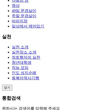
나눔의 장
명상
49일 문경살이
주말 문경살이
바라지장
일상에서 깨어있기
실천
실천 소개
실천장소 소개
정토행자의 실천
청년대학생
직능 모임
인도 성지순례
동북아역사기행
닫기
통합검색
원하시는 검색어를 입력해 주세요