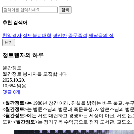
검색
추천 검색어
천일결사
정토불교대학
경전반
즉문즉설
깨달음의 장
닫기
정토행자의 하루
월간정토
월간정토 봉사자를 모집합니다
2025.10.20.
10,684 읽음
댓글
0
개
<월간정토>는
1988년 창간 이래, 진실을 밝히는 바른 불교, 
<월간정토>는
법륜스님의 법문과 즉문즉설, 서암큰스님의 법문
<월간정토>에는
서로 대립하고 경쟁하는 세상이 아닌, 서로 돕
또한
<월간정토>는
정기구독 수익금으로 점자 도서관, 교도소, 