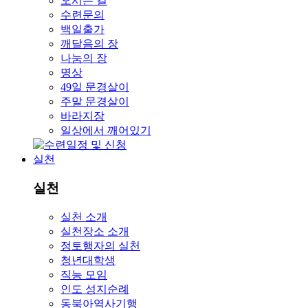
오시는 길
수련문의
백일출가
깨달음의 장
나눔의 장
명상
49일 문경살이
주말 문경살이
바라지장
일상에서 깨어있기
실천
실천
실천 소개
실천장소 소개
정토행자의 실천
청년대학생
직능 모임
인도 성지순례
동북아역사기행