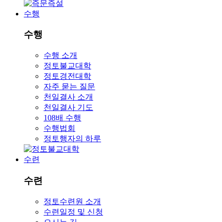
수행
수행
수행 소개
정토불교대학
정토경전대학
자주 묻는 질문
천일결사 소개
천일결사 기도
108배 수행
수행법회
정토행자의 하루
수련
수련
정토수련원 소개
수련일정 및 신청