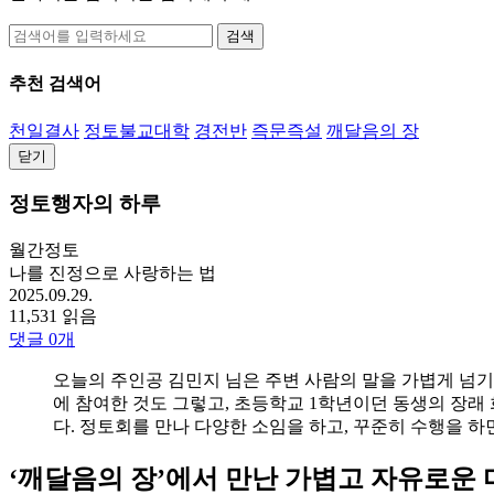
검색
추천 검색어
천일결사
정토불교대학
경전반
즉문즉설
깨달음의 장
닫기
정토행자의 하루
월간정토
나를 진정으로 사랑하는 법
2025.09.29.
11,531 읽음
댓글
0
개
오늘의 주인공 김민지 님은 주변 사람의 말을 가볍게 넘기
에 참여한 것도 그렇고, 초등학교 1학년이던 동생의 장래 
다. 정토회를 만나 다양한 소임을 하고, 꾸준히 수행을 하
‘깨달음의 장’에서 만난 가볍고 자유로운 