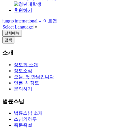
후원하기
jungto international
사이트맵
Select Language
▼
전체메뉴
검색
소개
정토회 소개
정토소식
오늘, 첫 만남입니다
언론 속 정토
문의하기
법륜스님
법륜스님 소개
스님의하루
즉문즉설