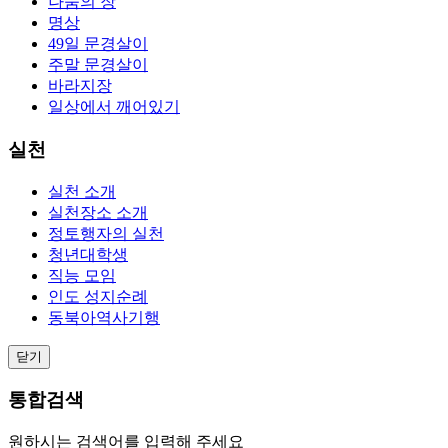
나눔의 장
명상
49일 문경살이
주말 문경살이
바라지장
일상에서 깨어있기
실천
실천 소개
실천장소 소개
정토행자의 실천
청년대학생
직능 모임
인도 성지순례
동북아역사기행
닫기
통합검색
원하시는 검색어를 입력해 주세요