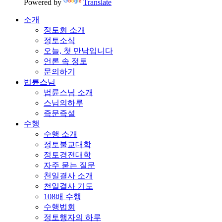
Powered by
Translate
소개
정토회 소개
정토소식
오늘, 첫 만남입니다
언론 속 정토
문의하기
법륜스님
법륜스님 소개
스님의하루
즉문즉설
수행
수행 소개
정토불교대학
정토경전대학
자주 묻는 질문
천일결사 소개
천일결사 기도
108배 수행
수행법회
정토행자의 하루