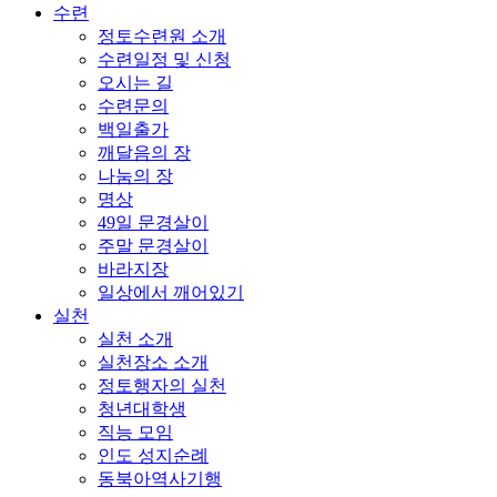
수련
정토수련원 소개
수련일정 및 신청
오시는 길
수련문의
백일출가
깨달음의 장
나눔의 장
명상
49일 문경살이
주말 문경살이
바라지장
일상에서 깨어있기
실천
실천 소개
실천장소 소개
정토행자의 실천
청년대학생
직능 모임
인도 성지순례
동북아역사기행