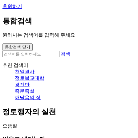
후원하기
통합검색
원하시는 검색어를 입력해 주세요
통합검색 닫기
검색
추천 검색어
천일결사
정토불교대학
경전반
즉문즉설
깨달음의 장
정토행자의 실천
으뜸절