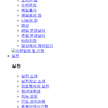
오시는 길
수련문의
백일출가
깨달음의 장
나눔의 장
명상
49일 문경살이
주말 문경살이
바라지장
일상에서 깨어있기
실천
실천
실천 소개
실천장소 소개
정토행자의 실천
청년대학생
직능 모임
인도 성지순례
동북아역사기행