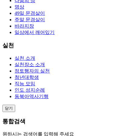
나눔의 장
명상
49일 문경살이
주말 문경살이
바라지장
일상에서 깨어있기
실천
실천 소개
실천장소 소개
정토행자의 실천
청년대학생
직능 모임
인도 성지순례
동북아역사기행
닫기
통합검색
원하시는 검색어를 입력해 주세요