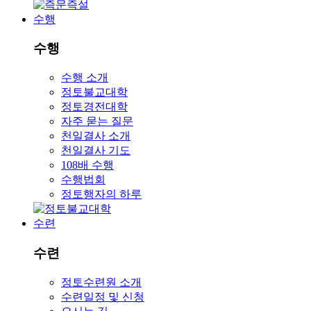
수행
수행
수행 소개
정토불교대학
정토경전대학
자주 묻는 질문
천일결사 소개
천일결사 기도
108배 수행
수행법회
정토행자의 하루
수련
수련
정토수련원 소개
수련일정 및 신청