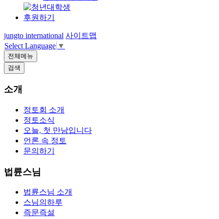
후원하기
jungto international
사이트맵
Select Language
▼
전체메뉴
검색
소개
정토회 소개
정토소식
오늘, 첫 만남입니다
언론 속 정토
문의하기
법륜스님
법륜스님 소개
스님의하루
즉문즉설