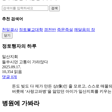
검색
추천 검색어
천일결사
정토불교대학
경전반
즉문즉설
깨달음의 장
닫기
정토행자의 하루
일산지회
들쑤시던 고통이 가라앉다
2025.09.17.
10,354 읽음
댓글
0
개
돈도 빚도 다 제가 만든 상(像)인 줄 모르고, 스스로 매몰
버릇에 ‘사랑고파병’을 앓았던 아이가 일산지회를 키우는
병원에 가봐라