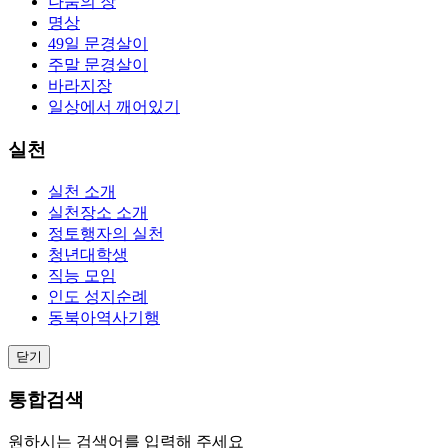
나눔의 장
명상
49일 문경살이
주말 문경살이
바라지장
일상에서 깨어있기
실천
실천 소개
실천장소 소개
정토행자의 실천
청년대학생
직능 모임
인도 성지순례
동북아역사기행
닫기
통합검색
원하시는 검색어를 입력해 주세요