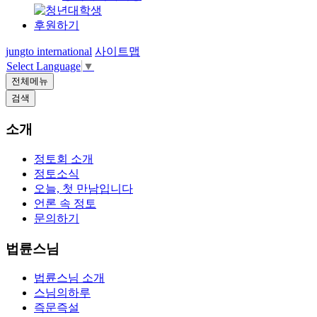
후원하기
jungto international
사이트맵
Select Language
▼
전체메뉴
검색
소개
정토회 소개
정토소식
오늘, 첫 만남입니다
언론 속 정토
문의하기
법륜스님
법륜스님 소개
스님의하루
즉문즉설