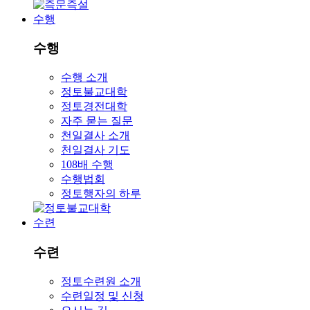
수행
수행
수행 소개
정토불교대학
정토경전대학
자주 묻는 질문
천일결사 소개
천일결사 기도
108배 수행
수행법회
정토행자의 하루
수련
수련
정토수련원 소개
수련일정 및 신청