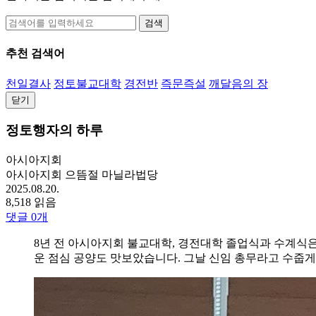
검색
추천 검색어
천일결사
정토불교대학
경전반
즉문즉설
깨달음의 장
닫기
정토행자의 하루
아시아지회
아시아지회 으뜸절 마닐라법당
2025.08.20.
8,518 읽음
댓글
0
개
8년 전 아시아지회 불교대학, 경전대학 졸업식과 수계식
운 점심 공양도 맛보았습니다. 그날 신임 총무라고 수줍