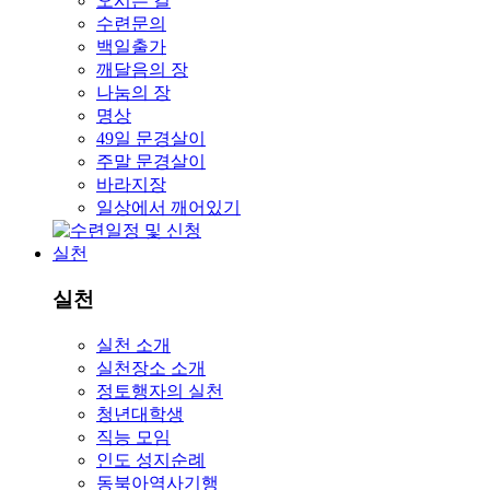
오시는 길
수련문의
백일출가
깨달음의 장
나눔의 장
명상
49일 문경살이
주말 문경살이
바라지장
일상에서 깨어있기
실천
실천
실천 소개
실천장소 소개
정토행자의 실천
청년대학생
직능 모임
인도 성지순례
동북아역사기행