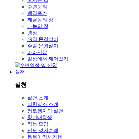
오시는 길
수련문의
백일출가
깨달음의 장
나눔의 장
명상
49일 문경살이
주말 문경살이
바라지장
일상에서 깨어있기
실천
실천
실천 소개
실천장소 소개
정토행자의 실천
청년대학생
직능 모임
인도 성지순례
동북아역사기행