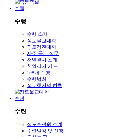
수행
수행
수행 소개
정토불교대학
정토경전대학
자주 묻는 질문
천일결사 소개
천일결사 기도
108배 수행
수행법회
정토행자의 하루
수련
수련
정토수련원 소개
수련일정 및 신청