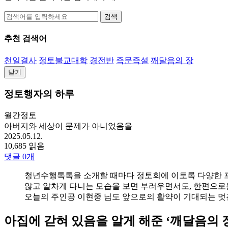
검색
추천 검색어
천일결사
정토불교대학
경전반
즉문즉설
깨달음의 장
닫기
정토행자의 하루
월간정토
아버지와 세상이 문제가 아니었음을
2025.05.12.
10,685 읽음
댓글
0
개
청년수행톡톡을 소개할 때마다 정토회에 이토록 다양한 프로
않고 알차게 다니는 모습을 보면 부러우면서도, 한편으로
오늘의 주인공 이현중 님도 앞으로의 활약이 기대되는 멋진
아집에 갇혀 있음을 알게 해준 ‘깨달음의 