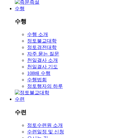
수행
수행
수행 소개
정토불교대학
정토경전대학
자주 묻는 질문
천일결사 소개
천일결사 기도
108배 수행
수행법회
정토행자의 하루
수련
수련
정토수련원 소개
수련일정 및 신청