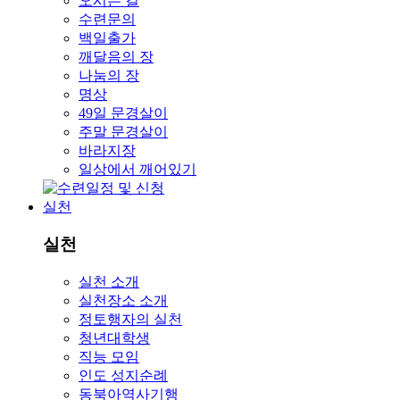
오시는 길
수련문의
백일출가
깨달음의 장
나눔의 장
명상
49일 문경살이
주말 문경살이
바라지장
일상에서 깨어있기
실천
실천
실천 소개
실천장소 소개
정토행자의 실천
청년대학생
직능 모임
인도 성지순례
동북아역사기행