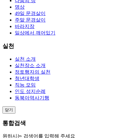
나눔의 장
명상
49일 문경살이
주말 문경살이
바라지장
일상에서 깨어있기
실천
실천 소개
실천장소 소개
정토행자의 실천
청년대학생
직능 모임
인도 성지순례
동북아역사기행
닫기
통합검색
원하시는 검색어를 입력해 주세요