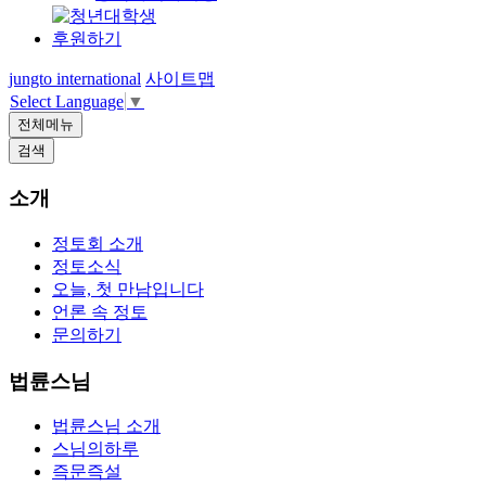
후원하기
jungto international
사이트맵
Select Language
▼
전체메뉴
검색
소개
정토회 소개
정토소식
오늘, 첫 만남입니다
언론 속 정토
문의하기
법륜스님
법륜스님 소개
스님의하루
즉문즉설