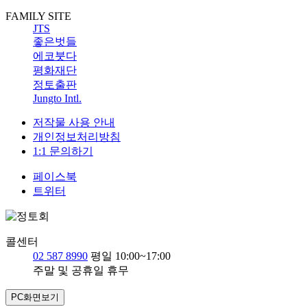
FAMILY SITE
JTS
좋은벗들
에코붓다
평화재단
정토출판
Jungto Intl.
저작물 사용 안내
개인정보처리방침
1:1 문의하기
페이스북
트위터
콜센터
02 587 8990
평일 10:00~17:00
주말 및 공휴일 휴무
PC화면보기