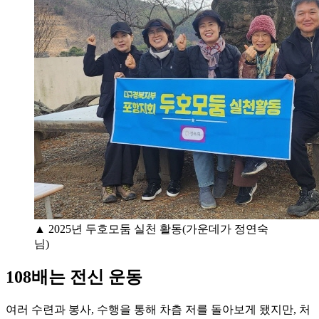
▲ 2025년 두호모둠 실천 활동(가운데가 정연숙
님)
108배는 전신 운동
여러 수련과 봉사, 수행을 통해 차츰 저를 돌아보게 됐지만, 처