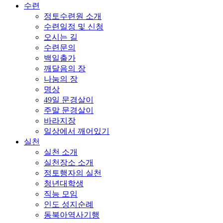
수련
정토수련원 소개
수련일정 및 신청
오시는 길
수련문의
백일출가
깨달음의 장
나눔의 장
명상
49일 문경살이
주말 문경살이
바라지장
일상에서 깨어있기
실천
실천 소개
실천장소 소개
정토행자의 실천
청년대학생
직능 모임
인도 성지순례
동북아역사기행