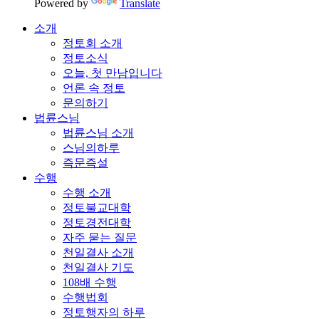
Powered by
Translate
소개
정토회 소개
정토소식
오늘, 첫 만남입니다
언론 속 정토
문의하기
법륜스님
법륜스님 소개
스님의하루
즉문즉설
수행
수행 소개
정토불교대학
정토경전대학
자주 묻는 질문
천일결사 소개
천일결사 기도
108배 수행
수행법회
정토행자의 하루