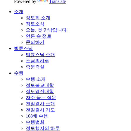
Powered by
Translate
소개
정토회 소개
정토소식
오늘, 첫 만남입니다
언론 속 정토
문의하기
법륜스님
법륜스님 소개
스님의하루
즉문즉설
수행
수행 소개
정토불교대학
정토경전대학
자주 묻는 질문
천일결사 소개
천일결사 기도
108배 수행
수행법회
정토행자의 하루