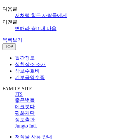
다음글
저처럼 힘든 사람들에게
이전글
변해라 뿅!! 내 마음
목록보기
TOP
월간정토
실천장소 소개
삼보수호비
기부금영수증
FAMILY SITE
JTS
좋은벗들
에코붓다
평화재단
정토출판
Jungto Intl.
저작물 사용 안내