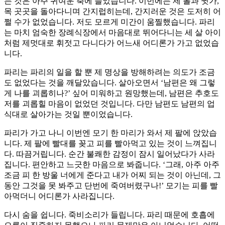
는 것은 아주 귀여운 축에 들었습니다. 이번에는 제 볼과 귓가,
목 곳곳을 돌아다니며 간지럽히는데, 간지러운 것은 도저히 어
쩔 수가 없었습니다. 저도 모르게 미간이 움찔했습니다. 파리
는 마치 엄숙한 장례식장에서 마음대로 뛰어다니는 세 살 아이
처럼 제멋대로 휘젓고 다니다가 어느새 어디론가 가고 없었습
니다.
파리는 파리의 일을 할 뿐 제 명상을 방해하려는 의도가 조금
도 없었다는 것을 깨달았습니다. 살아오면서 ‘남편은 왜 그렇
게 나를 괴롭히나?’ 싶어 미워하고 원망했는데, 남편은 추호도
저를 괴롭힐 마음이 없었던 것입니다. 다만 남편도 남편의 업
식대로 살아가는 것일 뿐이었습니다.
파리가 가고 나니 이번엔 모기 한 마리가 와서 제 팔에 앉았습
니다. 제 팔에 빨대를 꽂고 피를 빨아먹고 있는 것이 느껴집니
다. 따끔거립니다. 순간 불쾌한 감정이 잠시 일어났다가 사라
집니다. 편안하고 느긋한 마음으로 봐줍니다. ‘그래, 아주 아주
조금 피 한 방울 너에게 준다고 내가 어찌 되는 것이 아닌데, 그
동안 그것을 못 봐주고 단번에 죽여버렸구나!’ 모기는 피를 빨
아먹더니 어디론가 사라집니다.
다시 숨을 쉽니다. 죽비소리가 들립니다. 파리 때문에 호흡에