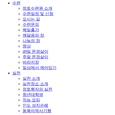
수련
정토수련원 소개
수련일정 및 신청
오시는 길
수련문의
백일출가
깨달음의 장
나눔의 장
명상
49일 문경살이
주말 문경살이
바라지장
일상에서 깨어있기
실천
실천 소개
실천장소 소개
정토행자의 실천
청년대학생
직능 모임
인도 성지순례
동북아역사기행