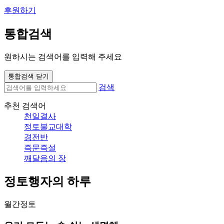
후원하기
통합검색
원하시는 검색어를 입력해 주세요
통합검색 닫기
검색
추천 검색어
천일결사
정토불교대학
경전반
즉문즉설
깨달음의 장
정토행자의 하루
월간정토