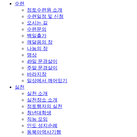
수련
정토수련원 소개
수련일정 및 신청
오시는 길
수련문의
백일출가
깨달음의 장
나눔의 장
명상
49일 문경살이
주말 문경살이
바라지장
일상에서 깨어있기
실천
실천 소개
실천장소 소개
정토행자의 실천
청년대학생
직능 모임
인도 성지순례
동북아역사기행