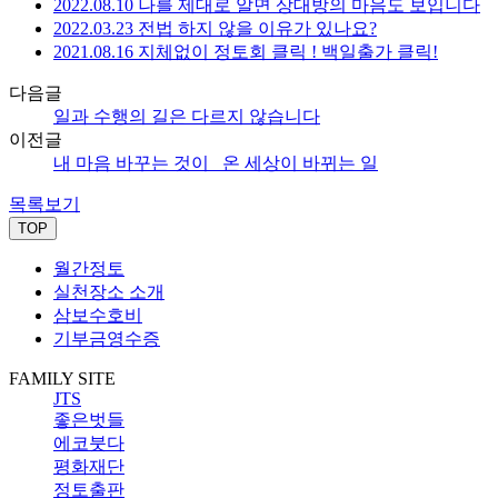
2022.08.10 나를 제대로 알면 상대방의 마음도 보입니다
2022.03.23 전법 하지 않을 이유가 있나요?
2021.08.16 지체없이 정토회 클릭 ! 백일출가 클릭!
다음글
일과 수행의 길은 다르지 않습니다
이전글
내 마음 바꾸는 것이_ 온 세상이 바뀌는 일
목록보기
TOP
월간정토
실천장소 소개
삼보수호비
기부금영수증
FAMILY SITE
JTS
좋은벗들
에코붓다
평화재단
정토출판