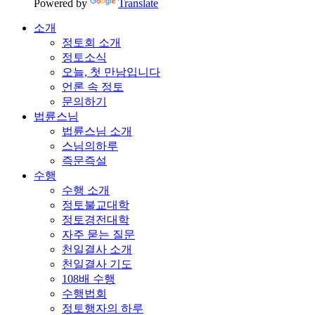
Powered by
Translate
소개
정토회 소개
정토소식
오늘, 첫 만남입니다
언론 속 정토
문의하기
법륜스님
법륜스님 소개
스님의하루
즉문즉설
수행
수행 소개
정토불교대학
정토경전대학
자주 묻는 질문
천일결사 소개
천일결사 기도
108배 수행
수행법회
정토행자의 하루