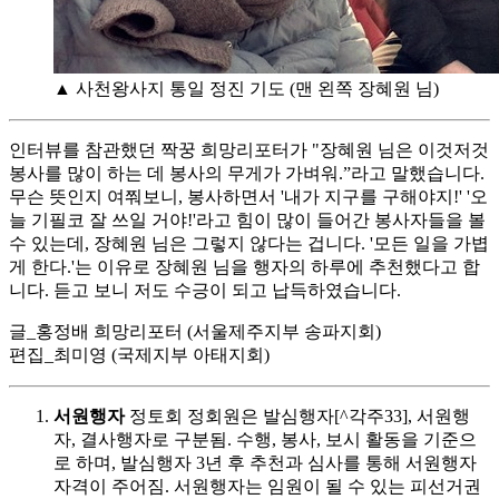
▲ 사천왕사지 통일 정진 기도 (맨 왼쪽 장혜원 님)
인터뷰를 참관했던 짝꿍 희망리포터가 "장혜원 님은 이것저것
봉사를 많이 하는 데 봉사의 무게가 가벼워.”라고 말했습니다.
무슨 뜻인지 여쭤보니, 봉사하면서 '내가 지구를 구해야지!' '오
늘 기필코 잘 쓰일 거야!'라고 힘이 많이 들어간 봉사자들을 볼
수 있는데, 장혜원 님은 그렇지 않다는 겁니다. '모든 일을 가볍
게 한다.'는 이유로 장혜원 님을 행자의 하루에 추천했다고 합
니다. 듣고 보니 저도 수긍이 되고 납득하였습니다.
글_홍정배 희망리포터 (서울제주지부 송파지회)
편집_최미영 (국제지부 아태지회)
서원행자
정토회 정회원은 발심행자[^각주33], 서원행
자, 결사행자로 구분됨. 수행, 봉사, 보시 활동을 기준으
로 하며, 발심행자 3년 후 추천과 심사를 통해 서원행자
자격이 주어짐. 서원행자는 임원이 될 수 있는 피선거권