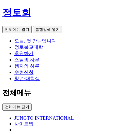
정토회
전체메뉴 열기
통합검색 열기
오늘, 첫 만남입니다
정토불교대학
후원하기
스님의 하루
행자의 하루
수련신청
청년·대학생
전체메뉴
전체메뉴 닫기
JUNGTO INTERNATIONAL
사이트맵