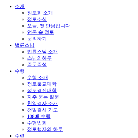
소개
정토회 소개
정토소식
오늘, 첫 만남입니다
언론 속 정토
문의하기
법륜스님
법륜스님 소개
스님의하루
즉문즉설
수행
수행 소개
정토불교대학
정토경전대학
자주 묻는 질문
천일결사 소개
천일결사 기도
108배 수행
수행법회
정토행자의 하루
수련