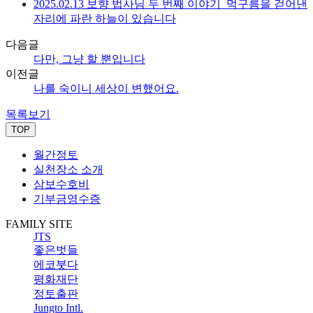
2025.02.13 보향 법사님 두 번째 이야기_먹구름을 걷어낸
자리에 파란 하늘이 있습니다
다음글
다만, 그냥 할 뿐입니다
이전글
나를 숙이니 세상이 변했어요.
목록보기
TOP
월간정토
실천장소 소개
삼보수호비
기부금영수증
FAMILY SITE
JTS
좋은벗들
에코붓다
평화재단
정토출판
Jungto Intl.