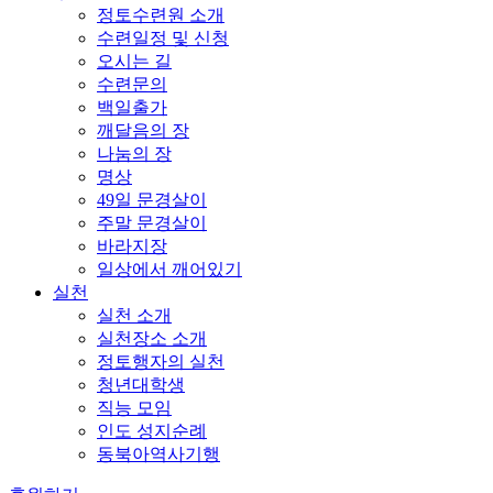
정토수련원 소개
수련일정 및 신청
오시는 길
수련문의
백일출가
깨달음의 장
나눔의 장
명상
49일 문경살이
주말 문경살이
바라지장
일상에서 깨어있기
실천
실천 소개
실천장소 소개
정토행자의 실천
청년대학생
직능 모임
인도 성지순례
동북아역사기행