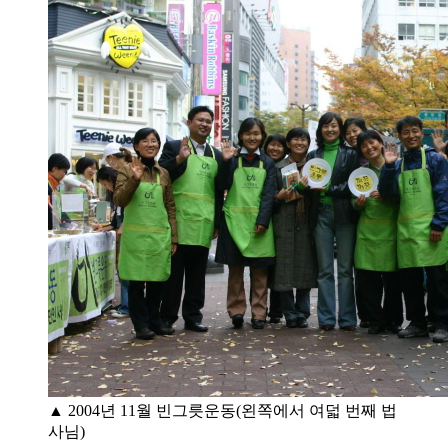
▲ 2004년 11월 빈그릇운동(왼쪽에서 여덟 번째 법
사님)