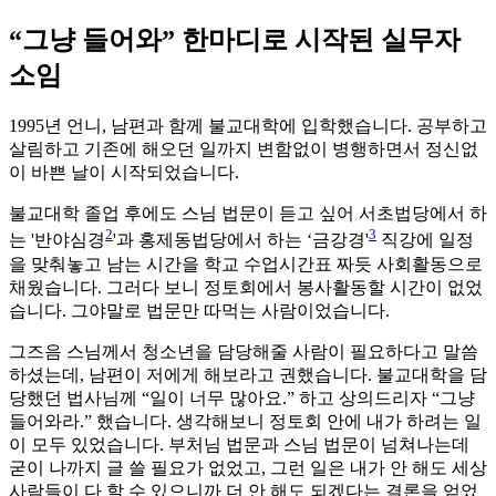
“그냥 들어와” 한마디로 시작된 실무자
소임
1995년 언니, 남편과 함께 불교대학에 입학했습니다. 공부하고
살림하고 기존에 해오던 일까지 변함없이 병행하면서 정신없
이 바쁜 날이 시작되었습니다.
불교대학 졸업 후에도 스님 법문이 듣고 싶어 서초법당에서 하
2
3
는 '반야심경
'과 홍제동법당에서 하는 ‘금강경'
직강에 일정
을 맞춰놓고 남는 시간을 학교 수업시간표 짜듯 사회활동으로
채웠습니다. 그러다 보니 정토회에서 봉사활동할 시간이 없었
습니다. 그야말로 법문만 따먹는 사람이었습니다.
그즈음 스님께서 청소년을 담당해줄 사람이 필요하다고 말씀
하셨는데, 남편이 저에게 해보라고 권했습니다. 불교대학을 담
당했던 법사님께 “일이 너무 많아요.” 하고 상의드리자 “그냥
들어와라.” 했습니다. 생각해보니 정토회 안에 내가 하려는 일
이 모두 있었습니다. 부처님 법문과 스님 법문이 넘쳐나는데
굳이 나까지 글 쓸 필요가 없었고, 그런 일은 내가 안 해도 세상
사람들이 다 할 수 있으니까 더 안 해도 되겠다는 결론을 얻었