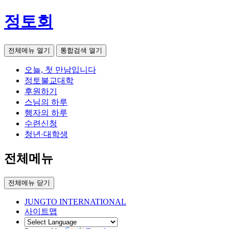
정토회
전체메뉴 열기
통합검색 열기
오늘, 첫 만남입니다
정토불교대학
후원하기
스님의 하루
행자의 하루
수련신청
청년·대학생
전체메뉴
전체메뉴 닫기
JUNGTO INTERNATIONAL
사이트맵