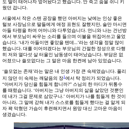
도 딸이 태어나자 엎어놨다고 했습니다. 안 죽고 숨을 쉬니 키
웠던 겁니다.
서울에서 작은 스텐 공장을 했던 아버지는 낮에는 인상 좋은
털보 사장님으로 딸들에게 애정 표현도 잘했지만, 술만 마시면
아들 타령을 하며 어머니와 다투었습니다. 언니와 나는 건넌방
에서 부모님이 싸우는 소리를 들으며 이불을 뒤집어쓰고 울었
습니다. ‘내가 아들이면 좋았을 텐데...’라는 생각을 정말 많이
했습니다. 대를 이어야겠다는 부모님의 간절한 정성으로 다행
히 저와 열다섯 살 터울인 남동생이 태어났습니다. 부담은 없
어졌으나 쓸모없다는 그 말은 마음 한켠에 남아 있었습니다.
‘쓸모없는 존재’라는 말은 내 인생 가장 큰 숙제였습니다. 풀리
1
지 않던 이 숙제는 깨달음의 장
에서 탁 정리가 되었습니다.
“아버지가 당신을 힘들게 합니까?” 스님의 한 마디가 뒤통수
를 때렸습니다. ‘아버지는 그냥 아버지의 삶을 살았던 것뿐인
데 내가 그걸 문제로 삼았구나.’ 아버지가 나를 힘들게 한 것이
아니라, 그 말에 갇혀 내가 스스로를 힘들게 했다는 걸 알게 되
자 꽉 막혔던 가슴이 후련해지면서 원망 대신 고마운 마음이
생겼습니다.