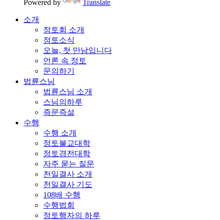
Powered by
Translate
소개
정토회 소개
정토소식
오늘, 첫 만남입니다
언론 속 정토
문의하기
법륜스님
법륜스님 소개
스님의하루
즉문즉설
수행
수행 소개
정토불교대학
정토경전대학
자주 묻는 질문
천일결사 소개
천일결사 기도
108배 수행
수행법회
정토행자의 하루