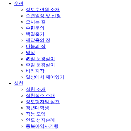
수련
정토수련원 소개
수련일정 및 신청
오시는 길
수련문의
백일출가
깨달음의 장
나눔의 장
명상
49일 문경살이
주말 문경살이
바라지장
일상에서 깨어있기
실천
실천 소개
실천장소 소개
정토행자의 실천
청년대학생
직능 모임
인도 성지순례
동북아역사기행