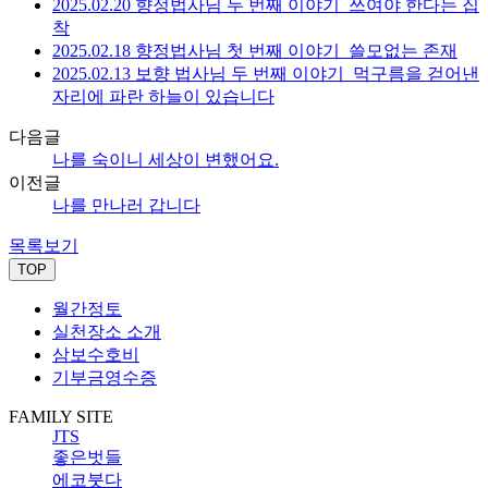
2025.02.20 향정법사님 두 번째 이야기_쓰여야 한다는 집
착
2025.02.18 향정법사님 첫 번째 이야기_쓸모없는 존재
2025.02.13 보향 법사님 두 번째 이야기_먹구름을 걷어낸
자리에 파란 하늘이 있습니다
다음글
나를 숙이니 세상이 변했어요.
이전글
나를 만나러 갑니다
목록보기
TOP
월간정토
실천장소 소개
삼보수호비
기부금영수증
FAMILY SITE
JTS
좋은벗들
에코붓다