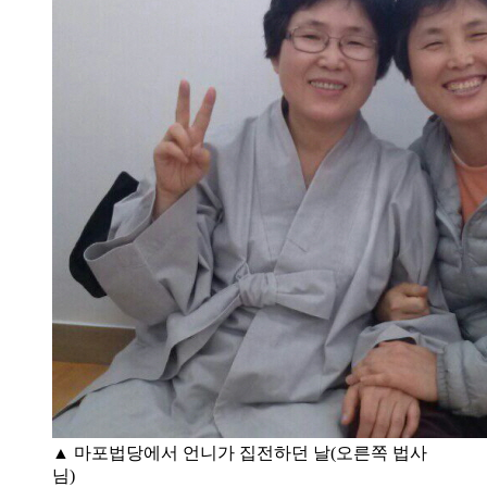
▲ 마포법당에서 언니가 집전하던 날(오른쪽 법사
님)