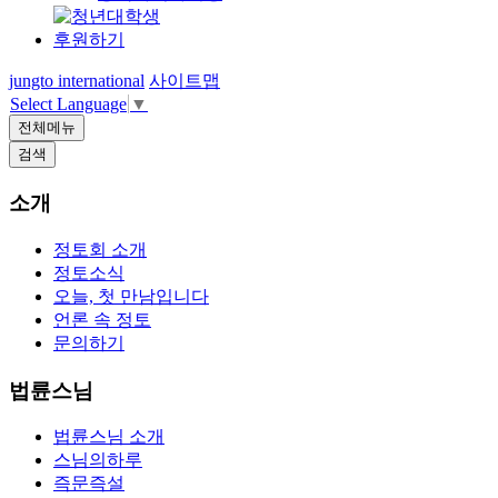
후원하기
jungto international
사이트맵
Select Language
▼
전체메뉴
검색
소개
정토회 소개
정토소식
오늘, 첫 만남입니다
언론 속 정토
문의하기
법륜스님
법륜스님 소개
스님의하루
즉문즉설