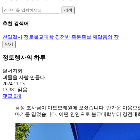
검색
추천 검색어
천일결사
정토불교대학
경전반
즉문즉설
깨달음의 장
닫기
정토행자의 하루
달서지회
괴물을 사람 만들다
2024.11.13.
13,381 읽음
댓글
0
개
용성 조사님이 아도모례원에 오셨습니다. 반가운 마음으로 
마기를 입었습니다. 어떤 인연으로 불교대학부터 경전대학 