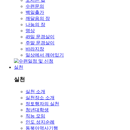
오시는 길
수련문의
백일출가
깨달음의 장
나눔의 장
명상
49일 문경살이
주말 문경살이
바라지장
일상에서 깨어있기
실천
실천
실천 소개
실천장소 소개
정토행자의 실천
청년대학생
직능 모임
인도 성지순례
동북아역사기행