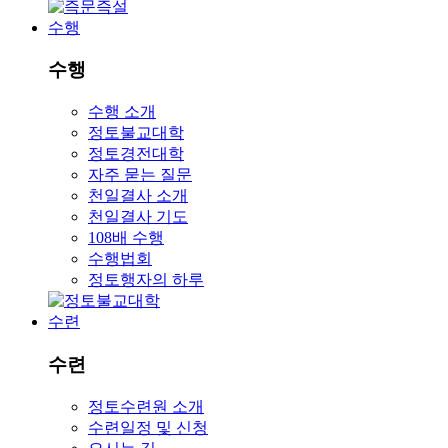
수행
수행
수행 소개
정토불교대학
정토경전대학
자주 묻는 질문
천일결사 소개
천일결사 기도
108배 수행
수행법회
정토행자의 하루
수련
수련
정토수련원 소개
수련일정 및 신청