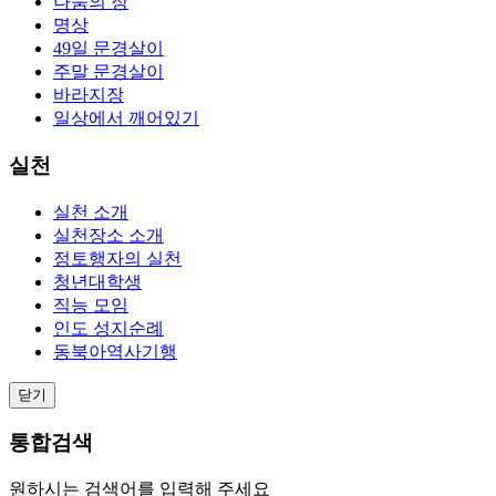
나눔의 장
명상
49일 문경살이
주말 문경살이
바라지장
일상에서 깨어있기
실천
실천 소개
실천장소 소개
정토행자의 실천
청년대학생
직능 모임
인도 성지순례
동북아역사기행
닫기
통합검색
원하시는 검색어를 입력해 주세요