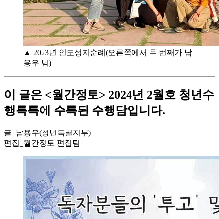
▲ 2023년 인도성지순례(오른쪽에서 두 번째가 남
용우 님)
이 글은 <월간정토> 2024년 2월호 청년수
행톡톡에 수록된 수행담입니다.
글_남용우(청년특별지부)
편집_월간정토 편집팀