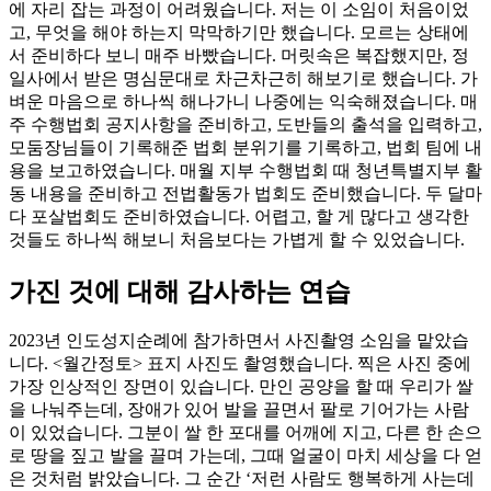
에 자리 잡는 과정이 어려웠습니다. 저는 이 소임이 처음이었
고, 무엇을 해야 하는지 막막하기만 했습니다. 모르는 상태에
서 준비하다 보니 매주 바빴습니다. 머릿속은 복잡했지만, 정
일사에서 받은 명심문대로 차근차근히 해보기로 했습니다. 가
벼운 마음으로 하나씩 해나가니 나중에는 익숙해졌습니다. 매
주 수행법회 공지사항을 준비하고, 도반들의 출석을 입력하고,
모둠장님들이 기록해준 법회 분위기를 기록하고, 법회 팀에 내
용을 보고하였습니다. 매월 지부 수행법회 때 청년특별지부 활
동 내용을 준비하고 전법활동가 법회도 준비했습니다. 두 달마
다 포살법회도 준비하였습니다. 어렵고, 할 게 많다고 생각한
것들도 하나씩 해보니 처음보다는 가볍게 할 수 있었습니다.
가진 것에 대해 감사하는 연습
2023년 인도성지순례에 참가하면서 사진촬영 소임을 맡았습
니다. <월간정토> 표지 사진도 촬영했습니다. 찍은 사진 중에
가장 인상적인 장면이 있습니다. 만인 공양을 할 때 우리가 쌀
을 나눠주는데, 장애가 있어 발을 끌면서 팔로 기어가는 사람
이 있었습니다. 그분이 쌀 한 포대를 어깨에 지고, 다른 한 손으
로 땅을 짚고 발을 끌며 가는데, 그때 얼굴이 마치 세상을 다 얻
은 것처럼 밝았습니다. 그 순간 ‘저런 사람도 행복하게 사는데