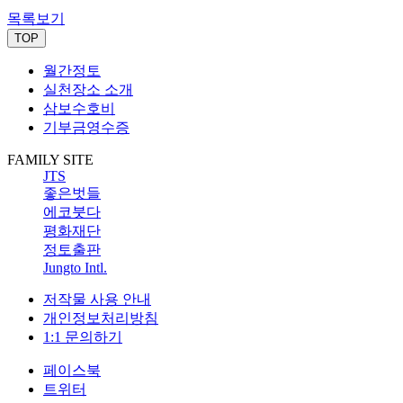
목록보기
TOP
월간정토
실천장소 소개
삼보수호비
기부금영수증
FAMILY SITE
JTS
좋은벗들
에코붓다
평화재단
정토출판
Jungto Intl.
저작물 사용 안내
개인정보처리방침
1:1 문의하기
페이스북
트위터