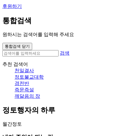
후원하기
통합검색
원하시는 검색어를 입력해 주세요
통합검색 닫기
검색
추천 검색어
천일결사
정토불교대학
경전반
즉문즉설
깨달음의 장
정토행자의 하루
월간정토