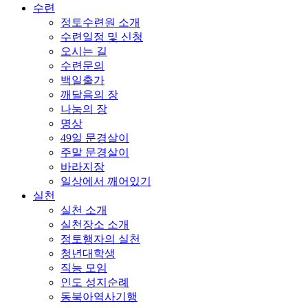
수련
정토수련원 소개
수련일정 및 신청
오시는 길
수련문의
백일출가
깨달음의 장
나눔의 장
명상
49일 문경살이
주말 문경살이
바라지장
일상에서 깨어있기
실천
실천 소개
실천장소 소개
정토행자의 실천
청년대학생
직능 모임
인도 성지순례
동북아역사기행