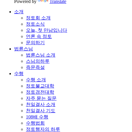
Powered by
Translate
소개
정토회 소개
정토소식
오늘, 첫 만남입니다
언론 속 정토
문의하기
법륜스님
법륜스님 소개
스님의하루
즉문즉설
수행
수행 소개
정토불교대학
정토경전대학
자주 묻는 질문
천일결사 소개
천일결사 기도
108배 수행
수행법회
정토행자의 하루