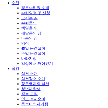
수련
정토수련원 소개
수련일정 및 신청
오시는 길
수련문의
백일출가
깨달음의 장
나눔의 장
명상
49일 문경살이
주말 문경살이
바라지장
일상에서 깨어있기
실천
실천 소개
실천장소 소개
정토행자의 실천
청년대학생
직능 모임
인도 성지순례
동북아역사기행