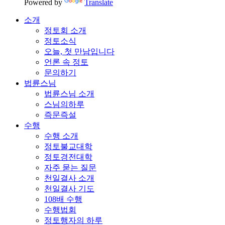
Powered by
Translate
소개
정토회 소개
정토소식
오늘, 첫 만남입니다
언론 속 정토
문의하기
법륜스님
법륜스님 소개
스님의하루
즉문즉설
수행
수행 소개
정토불교대학
정토경전대학
자주 묻는 질문
천일결사 소개
천일결사 기도
108배 수행
수행법회
정토행자의 하루