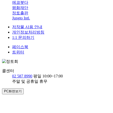
에코붓다
평화재단
정토출판
Jungto Intl.
저작물 사용 안내
개인정보처리방침
1:1 문의하기
페이스북
트위터
콜센터
02 587 8990
평일 10:00~17:00
주말 및 공휴일 휴무
PC화면보기