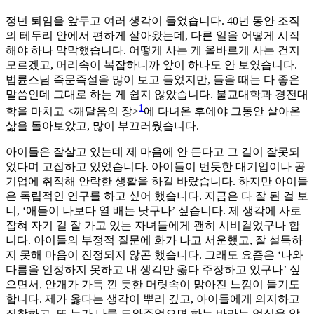
정년 퇴임을 앞두고 여러 생각이 들었습니다. 40년 동안 조직
의 테두리 안에서 편하게 살아왔는데, 다른 일을 어떻게 시작
해야 하나 막막했습니다. 어떻게 사는 게 올바르게 사는 건지
모르겠고, 머리속이 복잡하니까 앞이 하나도 안 보였습니다.
법륜스님 즉문즉설을 많이 보고 들었지만, 들을 때는 다 좋은
말씀인데 그대로 하는 게 쉽지 않았습니다. 불교대학과 경전대
1
학을 마치고 <깨달음의 장>
에 다녀온 후에야 그동안 살아온
삶을 돌아보았고, 많이 부끄러웠습니다.
아이들은 잘살고 있는데 제 마음에 안 든다고 그 길이 잘못되
었다며 고집하고 있었습니다. 아이들이 번듯한 대기업이나 공
기업에 취직해 안락한 생활을 하길 바랐습니다. 하지만 아이들
은 독립적인 연구를 하고 싶어 했습니다. 지금은 다 잘 된 걸 보
니, ‘애들이 나보다 열 배는 낫구나’ 싶습니다. 제 생각에 사로
잡혀 자기 길 잘 가고 있는 자녀들에게 괜히 시비걸었구나 합
니다. 아이들의 부정적 질문에 화가 나고 서운했고, 잘 설득하
지 못해 마음이 진정되지 않곤 했습니다. 그래도 요즘은 ‘나와
다름을 인정하지 못하고 내 생각만 옳다 주장하고 있구나’ 싶
으면서, 안개가 가득 낀 듯한 머릿속이 맑아진 느낌이 들기도
합니다. 제가 옳다는 생각이 뿌리 깊고, 아이들에게 의지하고
집착하고, 또 누가 나를 도와주었으면 하는 바라는 업식을 알